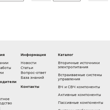
ия
Информация
Каталог
ании
Новости
Вторичные источники
электропитания
работы
Статьи
ии
Вопрос-ответ
Встраиваемые системы
База знаний
управления
одители
Контакты
ВЧ и СВЧ компоненты
Активные компоненты
ктное
Пассивные компоненты
одство
ж