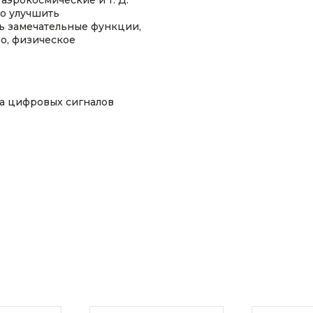
аэрокосмические и т. Д.
ко улучшить
ть замечательные функции,
о, физическое
ка цифровых сигналов