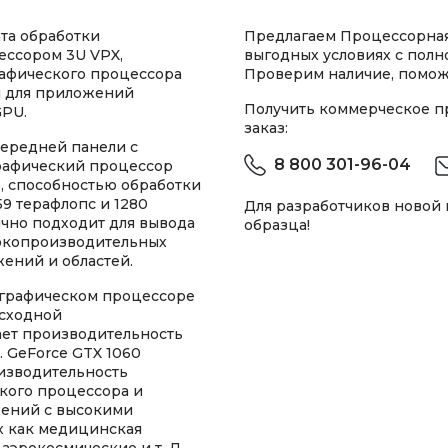
та обработки
Предлагаем Процессорная
ессором 3U VPX,
выгодных условиях с пол
рафического процессора
Проверим наличие, помож
я для приложений
Получить коммерческое 
GPU.
заказ:
 передней панели с
8 800 301-96-04
графический процессор
, способностью обработки
59 терафлопс и 1280
Для разработчиков новой
ично подходит для вывода
образца!
ысокопроизводительных
ений и областей.
 графическом процессоре
осходной
ает производительность
 GeForce GTX 1060
изводительность
кого процессора и
жений с высокими
х как медицинская