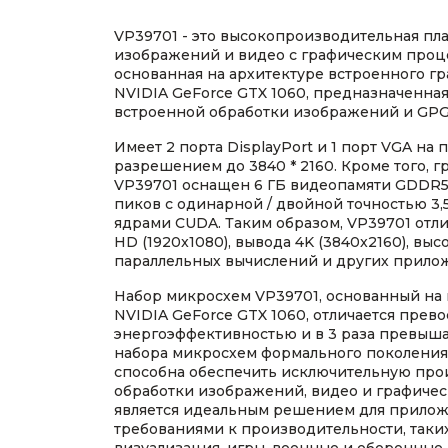
VP39701 - это высокопроизводительная пла
изображений и видео с графическим проц
основанная на архитектуре встроенного г
NVIDIA GeForce GTX 1060, предназначенна
встроенной обработки изображений и GP
Имеет 2 порта DisplayPort и 1 порт VGA на
разрешением до 3840 * 2160. Кроме того, 
VP39701 оснащен 6 ГБ видеопамяти GDDR5
пиков с одинарной / двойной точностью 3,
ядрами CUDA. Таким образом, VP39701 отл
HD (1920x1080), вывода 4K (3840x2160), в
параллельных вычислений и других прилож
Набор микросхем VP39701, основанный на
NVIDIA GeForce GTX 1060, отличается прев
энергоэффективностью и в 3 раза превыш
набора микросхем формального поколения.
способна обеспечить исключительную про
обработки изображений, видео и графичес
является идеальным решением для прило
требованиями к производительности, таки