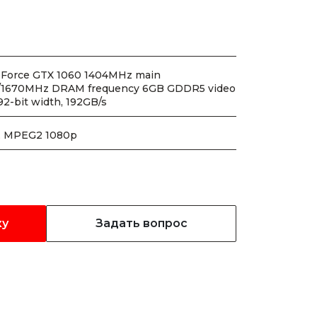
Force GTX 1060 1404MHz main
/1670MHz DRAM frequency 6GB GDDR5 video
2-bit width, 192GB/s
1, MPEG2 1080p
ку
Задать вопрос