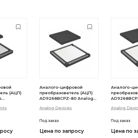
ровой
Аналого-цифровой
Аналого-ци
ель (АЦП)
преобразователь (АЦП)
преобразов
s
AD9268BCPZ-80 Analog
AD9268BCPZ
Devices
Devices
ents
Analog Devices
Analog Devi
Под заказ
Под заказ
просу
Цена по запросу
Цена по з