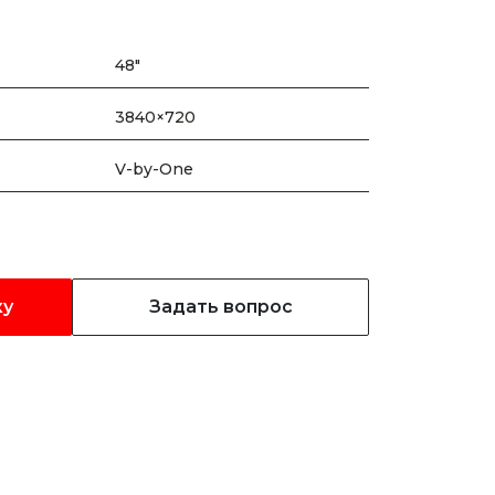
48"
3840×720
V-by-One
ку
Задать вопрос