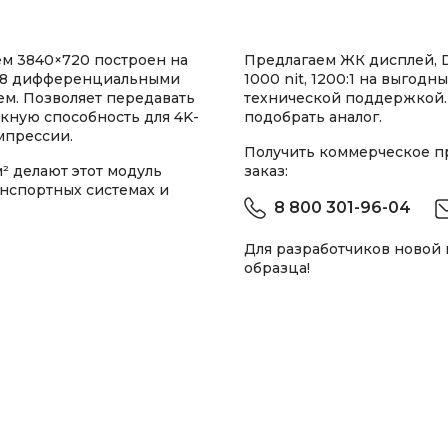
м 3840×720 построен на
Предлагаем ЖК дисплей, 
с 8 дифференциальными
1000 nit, 1200:1 на выгодн
ем. Позволяет передавать
технической поддержкой.
скную способность для 4K-
подобрать аналог.
мпрессии.
Получить коммерческое 
² делают этот модуль
заказ:
нспортных системах и
8 800 301-96-04
Для разработчиков новой
образца!