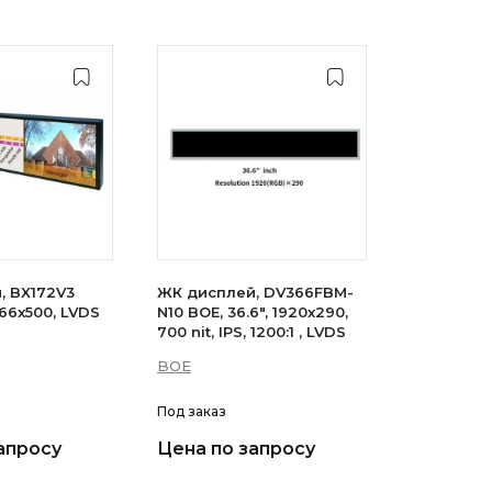
, BX172V3
ЖК дисплей, DV366FBM-
1366x500, LVDS
N10 BOE, 36.6", 1920x290,
700 nit, IPS, 1200:1 , LVDS
BOE
Под заказ
апросу
Цена по запросу