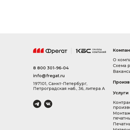
Компан
О комп
Схема 
8 800 301-96-04
Ваканс
info@fregat.ru
Произв
197101, Санкт-Петербург,
Петроградская наб., 36, литера А
Услуги
Контра
произв
Монта
печатны
Печатн
Матери