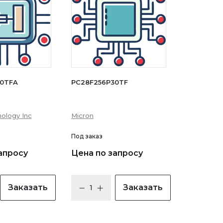
30TFA
PC28F256P30TF
ology Inc
Micron
Под заказ
апросу
Цена по запросу
Заказать
Заказать