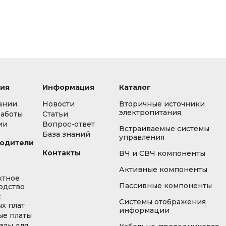
ия
Информация
Каталог
ании
Новости
Вторичные источники
электропитания
работы
Статьи
ии
Вопрос-ответ
Встраиваемые системы
База знаний
управления
одители
Контакты
ВЧ и СВЧ компоненты
Активные компоненты
ктное
Пассивные компоненты
одство
ж
Системы отображения
х плат
информации
ые платы
алы для