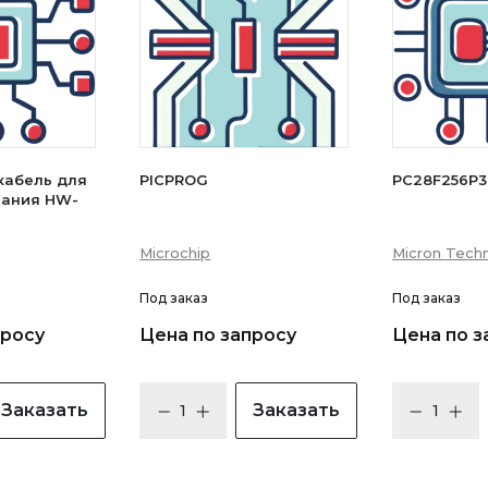
кабель для
PICPROG
PC28F256P
вания HW-
Microchip
Micron Techn
Под заказ
Под заказ
просу
Цена по запросу
Цена по з
Заказать
Заказать