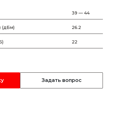
39 — 44
 (дБм)
26.2
Б)
22
ку
Задать вопрос