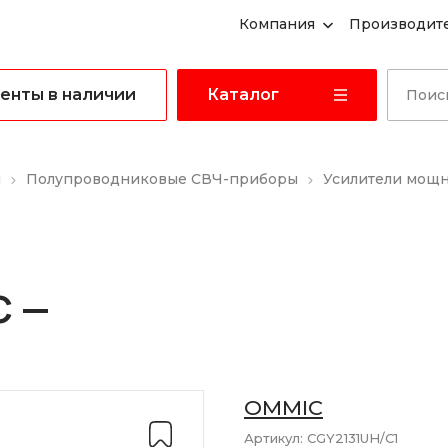
Компания
Производит
енты в наличии
Каталог
ы
Полупроводниковые СВЧ-приборы
Усилители мощ
C —
OMMIC
Артикул:
CGY2131UH/C1