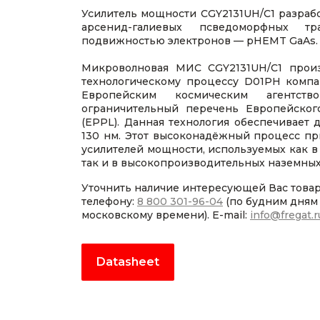
Усилитель мощности CGY2131UH/C1 разрабо
арсенид-галиевых псведоморфных т
подвижностью электронов — pHEMT GaAs.
Микроволновая МИС CGY2131UH/C1 произ
технологическому процессу D01PH комп
Европейским космическим агентст
ограничительный перечень Европейского
(EPPL). Данная технология обеспечивает 
130 нм. Этот высоконадёжный процесс п
усилителей мощности, используемых как в
так и в высокопроизводительных наземных
Уточнить наличие интересующей Вас това
телефону:
8 800 301-96-04
(по будним дням с
московскому времени). E-mail:
info@fregat.r
Datasheet