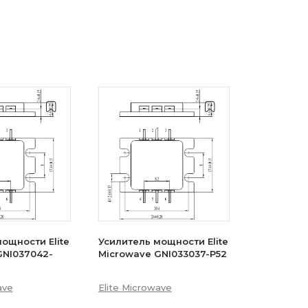
ощности Elite
Усилитель мощности Elite
GNI037042-
Microwave GNI033037-P52
ave
Elite Microwave