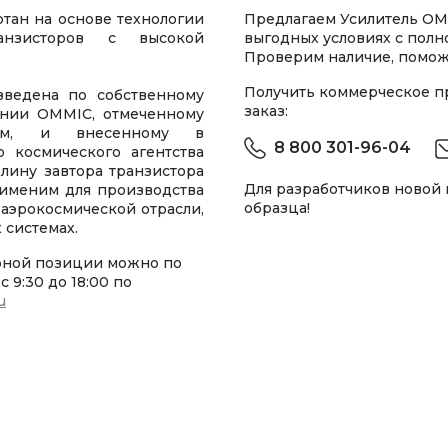
тан на основе технологии
Предлагаем Усилитель OM
ранзисторов с высокой
выгодных условиях с пол
Проверим наличие, помож
Получить коммерческое 
ведена по собственному
заказ:
ании OMMIC, отмеченному
вом, и внесенному в
8 800 301-96-04
 космического агентства
длину завтора транзистора
Для разработчиков новой
рименим для производства
образца!
 аэрокосмической отрасли,
 системах.
рной позиции можно по
 9:30 до 18:00 по
u