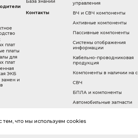
База знаний
управления
одители
Контакты
ВЧ и СВЧ компоненты
Активные компоненты
ктное
Пассивные компоненты
одство
ж
Системы отображения
х плат
информации
ые платы
алы для
Кабельно-проводниковая
х плат
продукция
енная
Компоненты в наличии на 
кая ЭКБ
 замен и
СВЧ
ов
БПЛА и компоненты
Автомобильные запчасти
 тем, что мы используем cookies
Информа