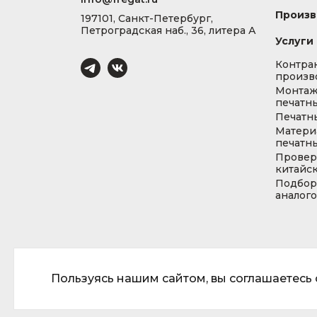
Произв
197101, Санкт-Петербург,
Петроградская наб., 36, литера А
Услуги
Контра
произв
Монта
печатны
Печатн
Матери
печатны
Провер
китайс
Подбор
аналог
Пользуясь нашим сайтом, вы соглашаетесь с