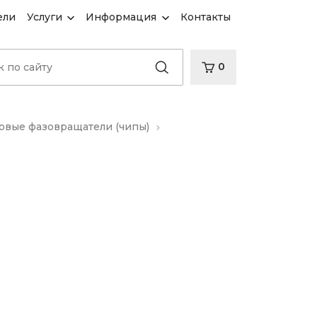
ели
Услуги
Информация
Контакты
0
вые фазовращатели (чипы)