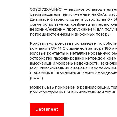
CGY2172XAUH/C1 — высокопроизводительн
фазовращатель, выполненный на GaAs, раб
Диапазон фазового сдвига устройства 0 - 360
схеме используется комбинация переключ
верхним/нижним пропусканием для получе
погрешностей фазы и вносимых потерь.
Кристалл устройства произведен по собс
компании OMMIC с длинной затвора 180 н
золотые контакты и металлизированную об
Устройство пассивировано нитридом кремн
высочайший уровень надёжности. Техноло
МИС положительно оценена Европейским 
и внесена в Европейский список предпоч
(EPPL).
Может быть применен в радиолокации, те
приборостроении и вычислительной техни
Datasheet