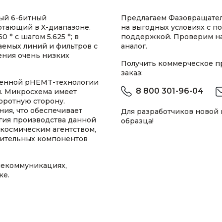
ый 6-битный
Предлагаем Фазовращате
отающий в X-диапазоне.
на выгодных условиях с п
 ° с шагом 5.625 °; в
поддержкой. Проверим н
аемых линий и фильтров с
аналог.
ния очень низких
Получить коммерческое 
заказ:
твенной pHEMT-технологии
8 800 301-96-04
м. Микросхема имеет
оротную сторону.
ия, что обеспечивает
Для разработчиков новой
гия производства данной
образца!
космическим агентством,
тительных компонентов
лекоммуникациях,
ке.