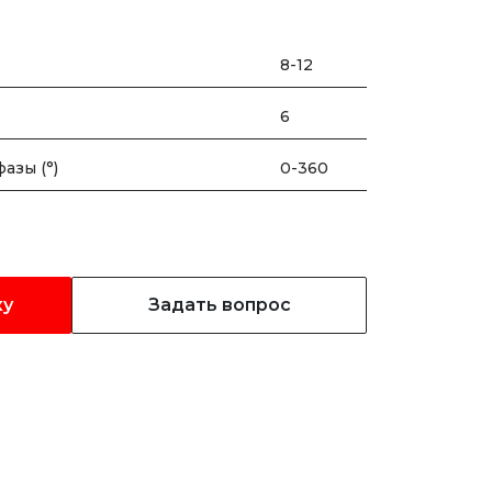
8-12
6
азы (°)
0-360
ку
Задать вопрос