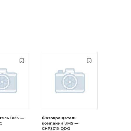
тель UMS —
Фазовращатель
G
компании UMS —
CHP3015-QDG