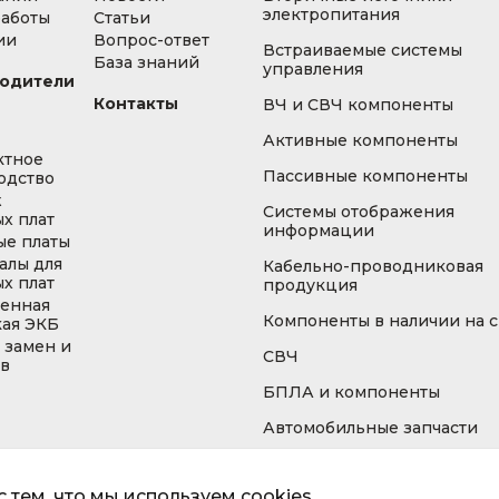
электропитания
работы
Статьи
ии
Вопрос-ответ
Встраиваемые системы
База знаний
управления
одители
Контакты
ВЧ и СВЧ компоненты
Активные компоненты
ктное
Пассивные компоненты
одство
ж
Системы отображения
х плат
информации
ые платы
алы для
Кабельно-проводниковая
х плат
продукция
енная
Компоненты в наличии на 
кая ЭКБ
 замен и
СВЧ
ов
БПЛА и компоненты
Автомобильные запчасти
 тем, что мы используем cookies