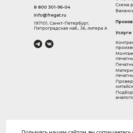
Схема 
8 800 301-96-04
Ваканс
info@fregat.ru
Произв
197101, Санкт-Петербург,
Петроградская наб., 36, литера А
Услуги
Контра
произв
Монта
печатны
Печатн
Матери
печатны
Провер
китайс
Подбор
аналог
Пользуясь нашим сайтом, вы соглашаетесь с