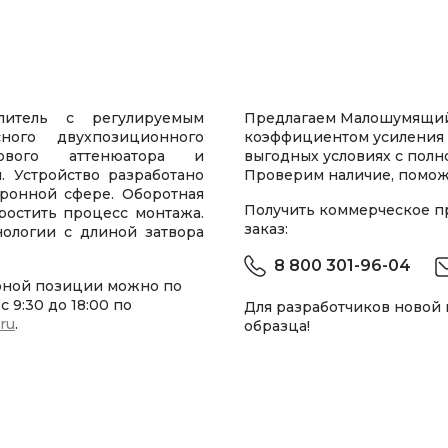
тель с регулируемым
Предлагаем Малошумящий
ного двухпозиционного
коэффициентом усиления 
рового аттенюатора и
выгодных условиях с пол
. Устройство разработано
Проверим наличие, помож
ронной сфере. Оборотная
Получить коммерческое 
простить процесс монтажа.
заказ:
ологии с длиной затвора
8 800 301-96-04
рной позиции можно по
 9:30 до 18:00 по
Для разработчиков новой
.ru
.
образца!