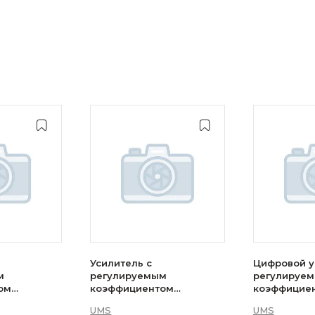
Усилитель с
Цифровой у
м
регулируемым
регулируе
ом
коэффициентом
коэффицие
S —
усиления UMS —CHA4861-
усиления U
UMS
UMS
QGG
CHA4102-Q