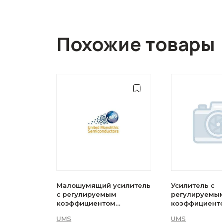
Похожие товары
Малошумящий усилитель
Усилитель с
с регулируемым
регулируемы
коэффициентом
коэффициент
усиления UMS —
усиления UM
UMS
UMS
CHA3024-99F
CHA4863-QEG