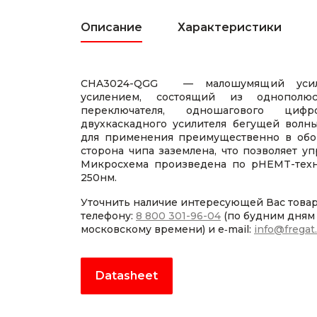
Описание
Характеристики
CHA3024-QGG — малошумящий усили
усилением, состоящий из однополюс
переключателя, одношагового циф
двухкаскадного усилителя бегущей волны
для применения преимущественно в обо
сторона чипа заземлена, что позволяет у
Микросхема произведена по pHEMT-техн
250нм.
Уточнить наличие интересующей Вас това
телефону:
8 800 301-96-04
(по будним дням с
московскому времени) и e‑mail:
info@fregat
Datasheet