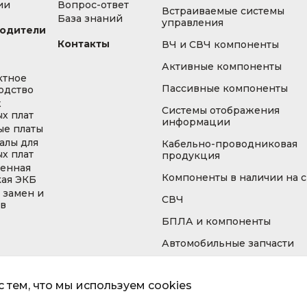
ии
Вопрос-ответ
Встраиваемые системы
База знаний
управления
одители
Контакты
ВЧ и СВЧ компоненты
Активные компоненты
ктное
Пассивные компоненты
одство
ж
Системы отображения
х плат
информации
ые платы
алы для
Кабельно-проводниковая
х плат
продукция
енная
Компоненты в наличии на 
кая ЭКБ
 замен и
СВЧ
ов
БПЛА и компоненты
Автомобильные запчасти
 тем, что мы используем cookies
Информа