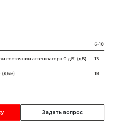
6-18
и состоянии аттенюатора 0 дБ) (дБ)
13
 (дБм)
18
ку
Задать вопрос