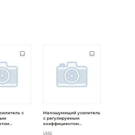
силитель с
Малошумящий усилитель
мым
с регулируемым
нтом
коэффициентом
MS —
усиления UMS — CHA3513-
UMS
EG
99F