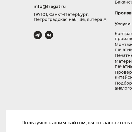
Ваканс
info@fregat.ru
Произв
197101, Санкт-Петербург,
Петроградская наб., 36, литера А
Услуги
Контра
произв
Монта
печатны
Печатн
Матери
печатны
Провер
китайс
Подбор
аналог
Пользуясь нашим сайтом, вы соглашаетесь с