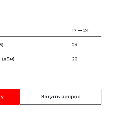
17 — 24
Б)
24
 (дБм)
22
ку
Задать вопрос