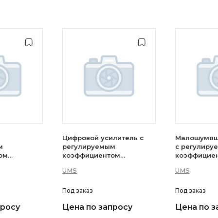
Цифровой усилитель с
Малошумящ
м
регулируемым
с регулиру
ом
коэффициентом
коэффицие
S —CHA4861-
усиления UMS —
усиления U
UMS
UMS
CHA4102-QEG
99F
Под заказ
Под заказ
просу
Цена по запросу
Цена по з