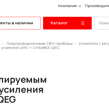
Компания
Производит
енты в наличии
Каталог
ы
Полупроводниковые СВЧ-приборы
Усилители с ре
м усиления UMS — CHA4863-QEG
улируемым
усиления
QEG