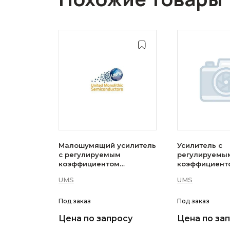
Малошумящий усилитель
Усилитель с
с регулируемым
регулируемы
коэффициентом
коэффициент
усиления UMS —
усиления UM
UMS
UMS
CHA3024-99F
QGG
Под заказ
Под заказ
Цена по запросу
Цена по за