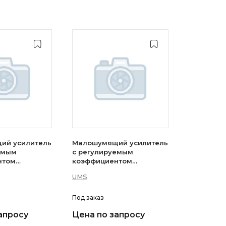
ий усилитель
Малошумящий усилитель
емым
с регулируемым
нтом
коэффициентом
MS — CHA3514-
усиления UMS — CHA3513-
UMS
99F
Под заказ
апросу
Цена по запросу