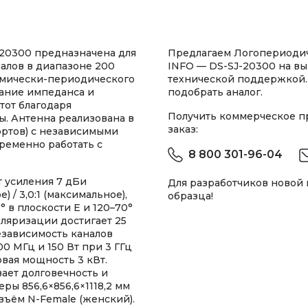
-20300 предназначена для
Предлагаем Логопериодич
алов в диапазоне 200
INFO — DS-SJ-20300 на вы
фмически-периодического
технической поддержкой.
вание импеданса и
подобрать аналог.
тот благодаря
Получить коммерческое 
. Антенна реализована в
заказ:
ортов) с независимыми
ременно работать с
8 800 301-96-04
 усиления 7 дБи
Для разработчиков новой
) / 3,0:1 (максимальное),
образца!
 в плоскости E и 120–70°
оляризации достигает 25
независимость каналов
0 МГц и 150 Вт при 3 ГГц
вая мощность 3 кВт.
ает долговечность и
ры 856,6×856,6×1118,2 мм
азъём N-Female (женский).