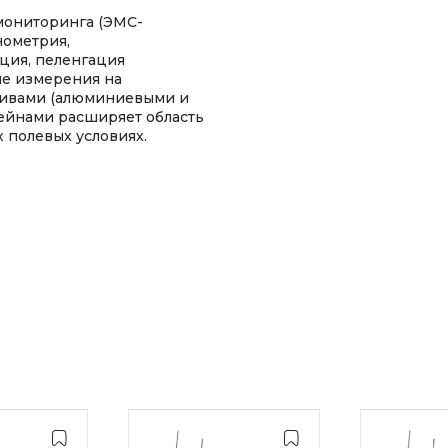
мониторинга (ЭМС-
нометрия,
ция, пеленгация
ые измерения на
тивами (алюминиевыми и
ейнами расширяет область
 полевых условиях.