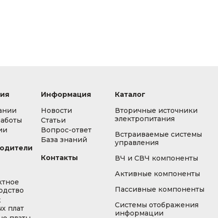
ия
Информация
Каталог
ании
Новости
Вторичные источники
электропитания
работы
Статьи
ии
Вопрос-ответ
Встраиваемые системы
База знаний
управления
одители
Контакты
ВЧ и СВЧ компоненты
Активные компоненты
ктное
Пассивные компоненты
одство
ж
Системы отображения
х плат
информации