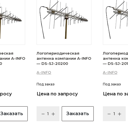
ческая
Логопериодическая
Логопериод
ании A-INFO
антенна компании A-INFO
антенна ко
0
— DS-SJ-20200
— DS-SJ-20
A-INFO
A-INFO
Под заказ
Под заказ
просу
Цена по запросу
Цена по з
Заказать
Заказать