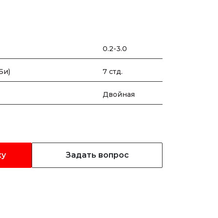
0.2-3.0
Би)
7 стд.
Двойная
ку
Задать вопрос