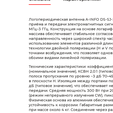
Логопериодическая антенна A-INFO DS-SJ
приёма и передачи электромагнитных сигн
МГц–3 ГГц. Конструкция на основе логари
массива обеспечивает стабильное согласо
направленность через широкий спектр час
использованию элементов различной длины
технологии двойной поляризации (H и V п
точками возбуждения, что позволяет однов
обоими видами линейной поляризации.
Технические характеристики: коэффициент
(номинальное значение), КСВН 2,0:1 (типовое
полоса пропускания по уровню −3 дБ 70–45°
в плоскости H. Изоляция между портами п
дБ (типовое значение), что обеспечивает 
передачи. Средняя мощность 300 Вт при 20
(режим непрерывного излучения CW), пико
Физическая основа из алюминия обеспечив
устойчивость к коррозии. Габаритные разме
при массе около 4 кг. Соединение через р