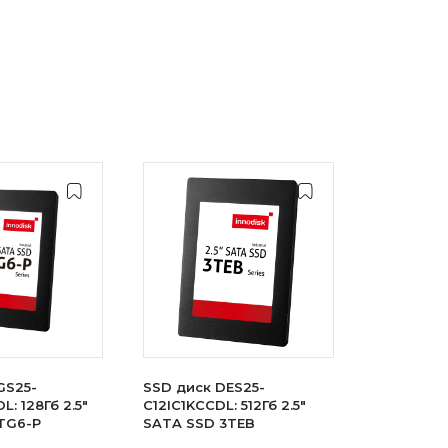
GS25-
SSD диск DES25-
: 128Гб 2.5"
C12IC1KCCDL: 512Гб 2.5"
TG6-P
SATA SSD 3TEB