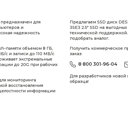
 предназначен для
Предлагаем SSD диск DES2
пьютеров и
3SE3 2.5" SSD на выгодных
ысокая надежность
технической поддержкой.
подобрать аналог.
sh-памяти объемом 8 ГБ,
Получить коммерческое 
/с и записи до 110 МБ/с
заказ:
ерживает экстремальные
8 800 301-96-04
брации до 20G при рабочих
Для разработчиков новой
для мониторинга
образца!
емой восстановления
 целостности информации