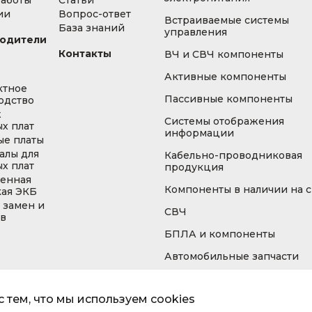
работы
Статьи
ии
Вопрос-ответ
Встраиваемые системы
База знаний
управления
одители
Контакты
ВЧ и СВЧ компоненты
Активные компоненты
ктное
Пассивные компоненты
одство
ж
Системы отображения
х плат
информации
ые платы
алы для
Кабельно-проводниковая
х плат
продукция
енная
Компоненты в наличии на 
кая ЭКБ
 замен и
СВЧ
ов
БПЛА и компоненты
Автомобильные запчасти
 тем, что мы используем cookies