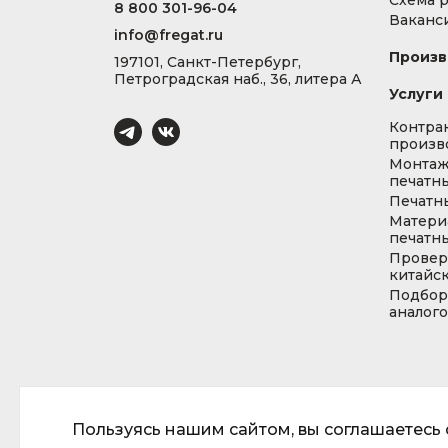
Схема 
8 800 301-96-04
Ваканс
info@fregat.ru
Произв
197101, Санкт-Петербург,
Петроградская наб., 36, литера А
Услуги
Контра
произв
Монта
печатны
Печатн
Матери
печатны
Провер
китайс
Подбор
аналог
Пользуясь нашим сайтом, вы соглашаетесь с