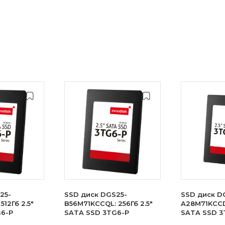
25-
SSD диск DGS25-
SSD диск D
512Гб 2.5"
B56M71KCCQL: 256Гб 2.5"
A28M71KCCDL
G6-P
SATA SSD 3TG6-P
SATA SSD 3