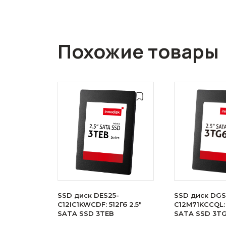
Похожие товары
SSD диск DES25-
SSD диск DGS
C12IC1KWCDF: 512Гб 2.5"
C12M71KCCQL: 
SATA SSD 3TEB
SATA SSD 3T