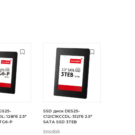
GS25-
SSD диск DES25-
: 128Гб 2.5"
C12IC1KCCDL: 512Гб 2.5"
TG6-P
SATA SSD 3TEB
Innodisk