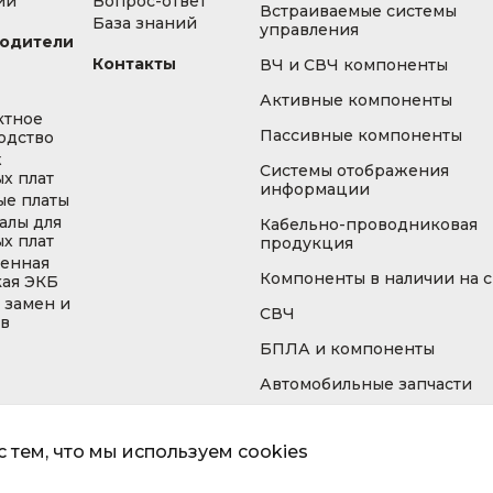
ии
Вопрос-ответ
Встраиваемые системы
База знаний
управления
одители
Контакты
ВЧ и СВЧ компоненты
Активные компоненты
ктное
Пассивные компоненты
одство
ж
Системы отображения
х плат
информации
ые платы
алы для
Кабельно-проводниковая
х плат
продукция
енная
Компоненты в наличии на 
кая ЭКБ
 замен и
СВЧ
ов
БПЛА и компоненты
Автомобильные запчасти
 тем, что мы используем cookies
Информа