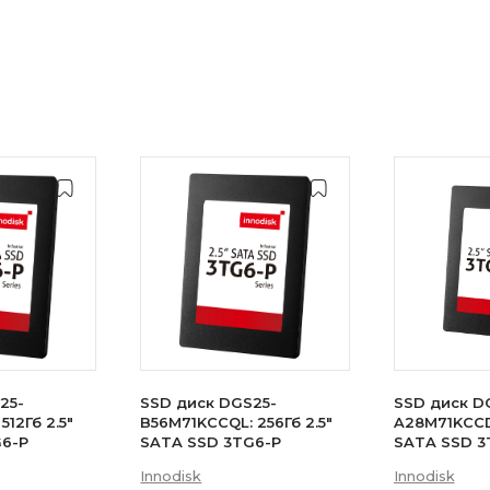
25-
SSD диск DGS25-
SSD диск D
512Гб 2.5"
B56M71KCCQL: 256Гб 2.5"
A28M71KCCDL
G6-P
SATA SSD 3TG6-P
SATA SSD 3
Innodisk
Innodisk