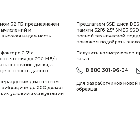
мом 32 ГБ предназначен
Предлагаем SSD диск DES
вычислений и
памяти 32Гб 2.5" 3ME3 SSD
я высокая надежность
полной технической подд
поможем подобрать анало
акторе 2.5" с
Получить коммерческое 
сть чтения до 200 МБ/с.
заказ:
ть состояние диска, а
8 800 301-96-04
 целостность данных.
пературным диапазоном
Для разработчиков новой
 и вибрациям до 20G делает
образца!
ких условий эксплуатации