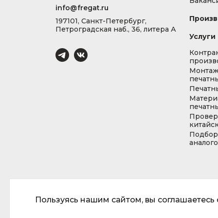
Ваканс
info@fregat.ru
Произв
197101, Санкт-Петербург,
Петроградская наб., 36, литера А
Услуги
Контра
произв
Монта
печатны
Печатн
Матери
печатны
Провер
китайс
Подбор
аналог
Пользуясь нашим сайтом, вы соглашаетесь с