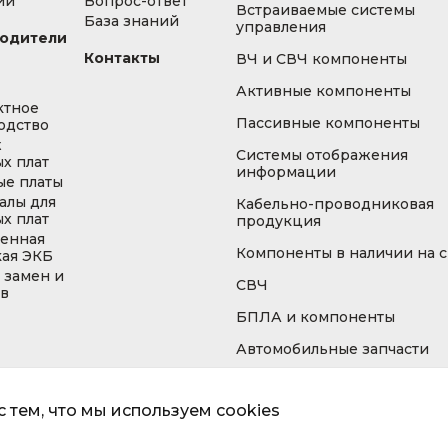
ии
Вопрос-ответ
Встраиваемые системы
База знаний
управления
одители
Контакты
ВЧ и СВЧ компоненты
Активные компоненты
ктное
Пассивные компоненты
одство
ж
Системы отображения
х плат
информации
ые платы
алы для
Кабельно-проводниковая
х плат
продукция
енная
Компоненты в наличии на 
кая ЭКБ
 замен и
СВЧ
ов
БПЛА и компоненты
Автомобильные запчасти
 тем, что мы используем cookies
Информа