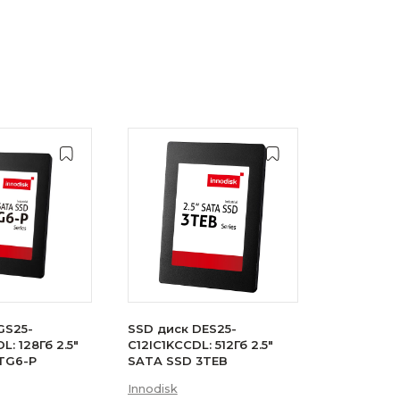
GS25-
SSD диск DES25-
: 128Гб 2.5"
C12IC1KCCDL: 512Гб 2.5"
TG6-P
SATA SSD 3TEB
Innodisk