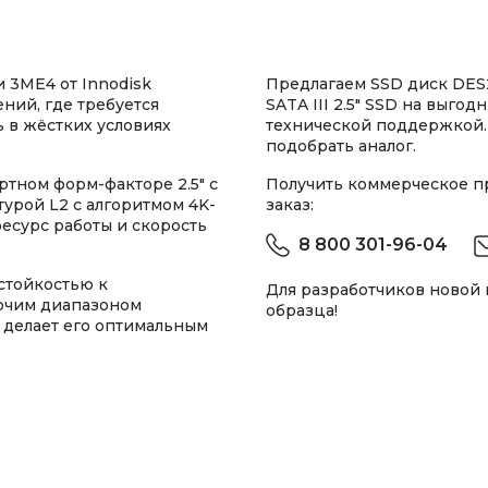
 3ME4 от Innodisk
Предлагаем SSD диск DES
ий, где требуется
SATA III 2.5" SSD на выгод
 в жёстких условиях
технической поддержкой.
подобрать аналог.
тном форм-факторе 2.5" с
Получить коммерческое 
турой L2 с алгоритмом 4K-
заказ:
есурс работы и скорость
8 800 301-96-04
стойкостью к
Для разработчиков новой
бочим диапазоном
образца!
то делает его оптимальным