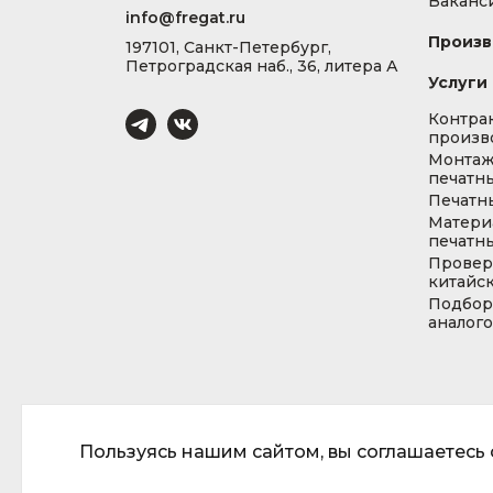
Ваканс
info@fregat.ru
Произв
197101, Санкт-Петербург,
Петроградская наб., 36, литера А
Услуги
Контра
произв
Монта
печатны
Печатн
Матери
печатны
Провер
китайс
Подбор
аналог
Пользуясь нашим сайтом, вы соглашаетесь с