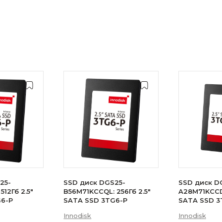
25-
SSD диск DGS25-
SSD диск D
512Гб 2.5"
B56M71KCCQL: 256Гб 2.5"
A28M71KCCDL
G6-P
SATA SSD 3TG6-P
SATA SSD 3
Innodisk
Innodisk