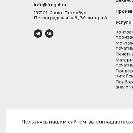
Ваканс
info@fregat.ru
Произв
197101, Санкт-Петербург,
Петроградская наб., 36, литера А
Услуги
Контра
произв
Монта
печатны
Печатн
Матери
печатны
Провер
китайс
Подбор
аналог
Пользуясь нашим сайтом, вы соглашаетесь с