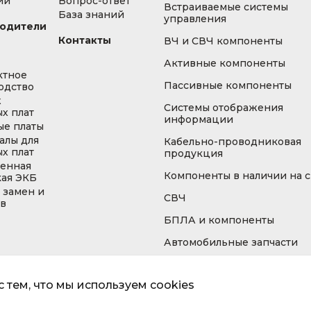
ии
Вопрос-ответ
Встраиваемые системы
База знаний
управления
одители
Контакты
ВЧ и СВЧ компоненты
Активные компоненты
ктное
Пассивные компоненты
одство
ж
Системы отображения
х плат
информации
ые платы
алы для
Кабельно-проводниковая
х плат
продукция
енная
Компоненты в наличии на 
кая ЭКБ
 замен и
СВЧ
ов
БПЛА и компоненты
Автомобильные запчасти
 тем, что мы используем cookies
Информа