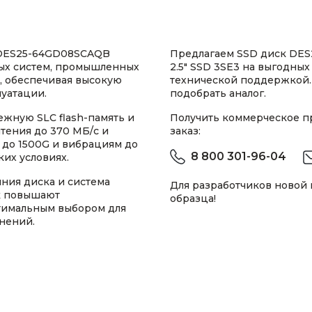
 DES25-64GD08SCAQB
Предлагаем SSD диск DES2
мых систем, промышленных
2.5" SSD 3SE3 на выгодных
 обеспечивая высокую
технической поддержкой.
уатации.
подобрать аналог.
ежную SLC flash-память и
Получить коммерческое 
чтения до 370 МБ/с и
заказ:
м до 1500G и вибрациям до
8 800 301-96-04
ких условиях.
ния диска и система
Для разработчиков новой
к повышают
образца!
птимальным выбором для
нений.