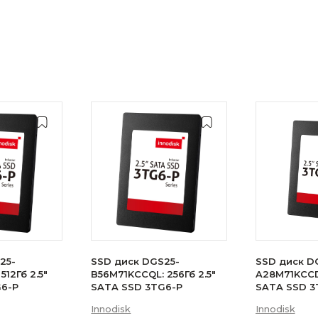
25-
SSD диск DGS25-
SSD диск D
512Гб 2.5"
B56M71KCCQL: 256Гб 2.5"
A28M71KCCDL
G6-P
SATA SSD 3TG6-P
SATA SSD 3
Innodisk
Innodisk