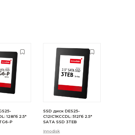
GS25-
SSD диск DES25-
: 128Гб 2.5"
C12IC1KCCDL: 512Гб 2.5"
TG6-P
SATA SSD 3TEB
Innodisk