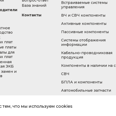
ии
Вопрос-ответ
Встраиваемые системы
База знаний
управления
одители
Контакты
ВЧ и СВЧ компоненты
Активные компоненты
ктное
Пассивные компоненты
одство
ж
Системы отображения
х плат
информации
ые платы
алы для
Кабельно-проводниковая
х плат
продукция
енная
Компоненты в наличии на 
кая ЭКБ
 замен и
СВЧ
ов
БПЛА и компоненты
Автомобильные запчасти
 тем, что мы используем cookies
Информа