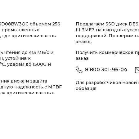
6D08BW3QC объемом 256
Предлагаем SSD диск DES
м, промышленных
III 3ME3 на выгодных усло
 где критически важны
поддержкой. Проверим н
аналог.
 чтения до 415 МБ/с и
Получить коммерческое 
I, устойчив к
заказ:
°C, ударам до 1500G и
8 800 301-96-04
яния диска и защита
Для разработчиков новой
ходную надежность с MTBF
образца!
для критически важных