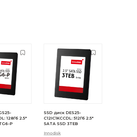
GS25-
SSD диск DES25-
: 128Гб 2.5"
C12IC1KCCDL: 512Гб 2.5"
TG6-P
SATA SSD 3TEB
Innodisk