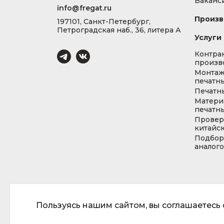
Ваканс
info@fregat.ru
Произв
197101, Санкт-Петербург,
Петроградская наб., 36, литера А
Услуги
Контра
произв
Монта
печатны
Печатн
Матери
печатны
Провер
китайс
Подбор
аналог
Пользуясь нашим сайтом, вы соглашаетесь с