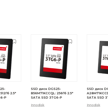
25-
SSD диск DGS25-
SSD диск D
512Гб 2.5"
B56M71KCCQL: 256Гб 2.5"
A28M71KCCDL
G6-P
SATA SSD 3TG6-P
SATA SSD 3
Innodisk
Innodisk