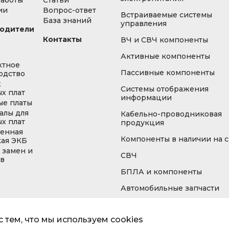
работы
Статьи
ии
Вопрос-ответ
Встраиваемые системы
База знаний
управления
одители
Контакты
ВЧ и СВЧ компоненты
Активные компоненты
ктное
Пассивные компоненты
одство
ж
Системы отображения
х плат
информации
ые платы
алы для
Кабельно-проводниковая
х плат
продукция
енная
Компоненты в наличии на 
кая ЭКБ
 замен и
СВЧ
ов
БПЛА и компоненты
Автомобильные запчасти
 тем, что мы используем cookies