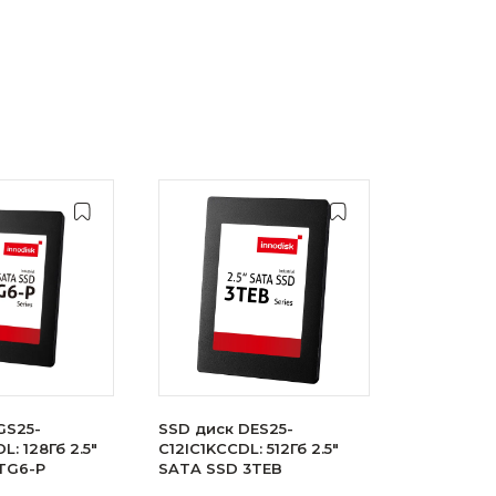
GS25-
SSD диск DES25-
: 128Гб 2.5"
C12IC1KCCDL: 512Гб 2.5"
TG6-P
SATA SSD 3TEB