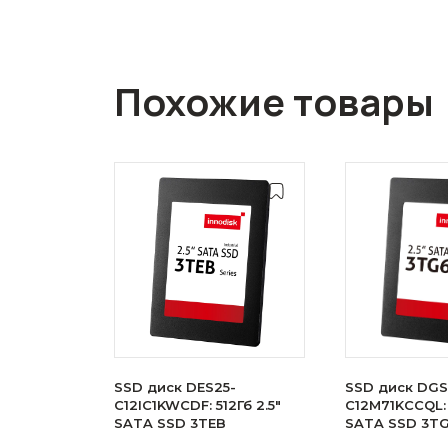
Похожие товары
SSD диск DES25-
SSD диск DGS
C12IC1KWCDF: 512Гб 2.5"
C12M71KCCQL: 
SATA SSD 3TEB
SATA SSD 3T