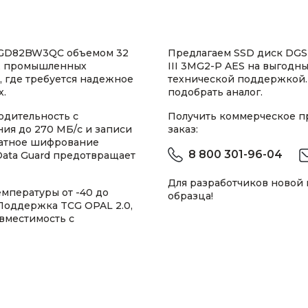
2GD82BW3QC объемом 32
Предлагаем SSD диск DG
м, промышленных
III 3MG2-P AES на выгодны
 где требуется надежное
технической поддержкой.
х.
подобрать аналог.
одительность с
Получить коммерческое 
ения до 270 МБ/с и записи
заказ:
ратное шифрование
8 800 301-96-04
iData Guard предотвращает
Для разработчиков новой
мпературы от -40 до
образца!
 Поддержка TCG OPAL 2.0,
овместимость с