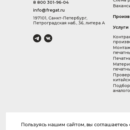
Схема 
8 800 301-96-04
Ваканс
info@fregat.ru
Произв
197101, Санкт-Петербург,
Петроградская наб., 36, литера А
Услуги
Контра
произв
Монта
печатны
Печатн
Матери
печатны
Провер
китайс
Подбор
аналог
Пользуясь нашим сайтом, вы соглашаетесь с