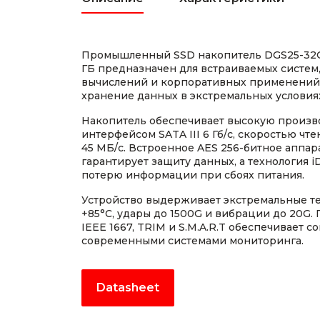
Промышленный SSD накопитель DGS25-3
ГБ предназначен для встраиваемых систе
вычислений и корпоративных применений,
хранение данных в экстремальных условия
Накопитель обеспечивает высокую произв
интерфейсом SATA III 6 Гб/с, скоростью чт
45 МБ/с. Встроенное AES 256-битное аппа
гарантирует защиту данных, а технология 
потерю информации при сбоях питания.
Устройство выдерживает экстремальные те
+85°C, удары до 1500G и вибрации до 20G.
IEEE 1667, TRIM и S.M.A.R.T обеспечивает с
современными системами мониторинга.
Datasheet