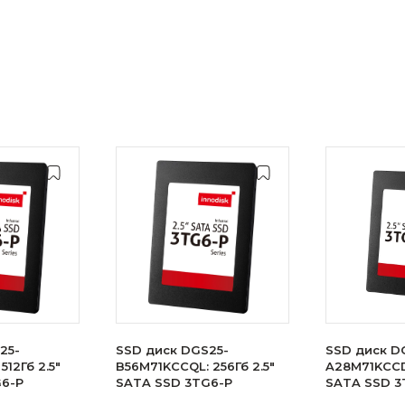
25-
SSD диск DGS25-
SSD диск D
512Гб 2.5"
B56M71KCCQL: 256Гб 2.5"
A28M71KCCDL
G6-P
SATA SSD 3TG6-P
SATA SSD 3