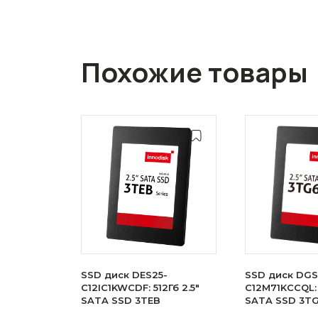
Похожие товары
SSD диск DES25-
SSD диск DGS
C12IC1KWCDF: 512Гб 2.5"
C12M71KCCQL: 
SATA SSD 3TEB
SATA SSD 3T