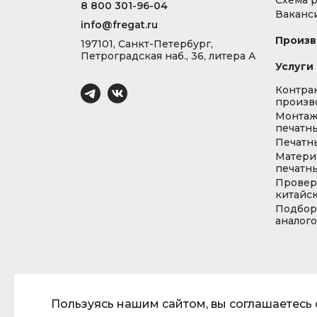
Схема 
8 800 301-96-04
Ваканс
info@fregat.ru
Произв
197101, Санкт-Петербург,
Петроградская наб., 36, литера А
Услуги
Контра
произв
Монта
печатны
Печатн
Матери
печатны
Провер
китайс
Подбор
аналог
Пользуясь нашим сайтом, вы соглашаетесь с