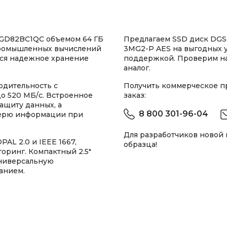
GD82BC1QC объемом 64 ГБ
Предлагаем SSD диск DGS2
промышленных вычислений
3MG2-P AES на выгодных у
тся надежное хранение
поддержкой. Проверим н
аналог.
одительность с
Получить коммерческое 
до 520 МБ/с. Встроенное
заказ:
ащиту данных, а
8 800 301-96-04
отерю информации при
Для разработчиков новой
AL 2.0 и IEEE 1667,
образца!
торинг. Компактный 2.5"
универсальную
анием.