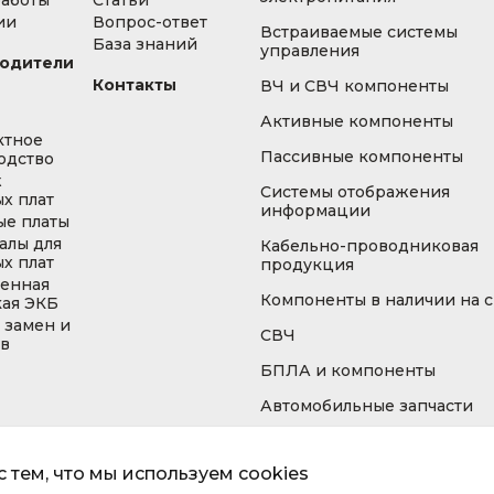
работы
Статьи
ии
Вопрос-ответ
Встраиваемые системы
База знаний
управления
одители
Контакты
ВЧ и СВЧ компоненты
Активные компоненты
ктное
Пассивные компоненты
одство
ж
Системы отображения
х плат
информации
ые платы
алы для
Кабельно-проводниковая
х плат
продукция
енная
Компоненты в наличии на 
кая ЭКБ
 замен и
СВЧ
ов
БПЛА и компоненты
Автомобильные запчасти
 тем, что мы используем cookies