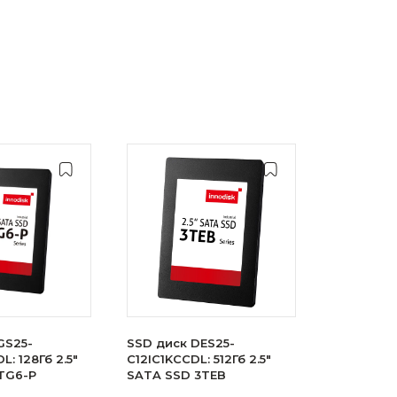
GS25-
SSD диск DES25-
: 128Гб 2.5"
C12IC1KCCDL: 512Гб 2.5"
TG6-P
SATA SSD 3TEB