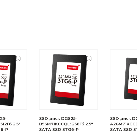
25-
SSD диск DGS25-
SSD диск D
512Гб 2.5"
B56M71KCCQL: 256Гб 2.5"
A28M71KCCDL
G6-P
SATA SSD 3TG6-P
SATA SSD 3