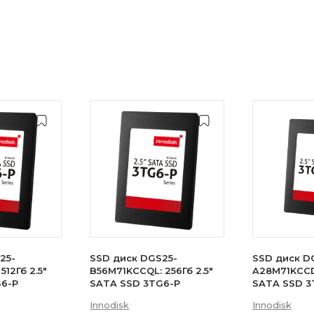
25-
SSD диск DGS25-
SSD диск D
512Гб 2.5"
B56M71KCCQL: 256Гб 2.5"
A28M71KCCDL
G6-P
SATA SSD 3TG6-P
SATA SSD 3
Innodisk
Innodisk