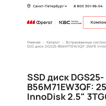
8 800 301-96-04
Компон
Главная
Каталог
Встраиваемые систем
SSD диск DGS25-B56M71EW3QF: 256Гб InnoD
SSD диск DGS25-
B56M71EW3QF: 2
InnoDisk 2.5" 3T