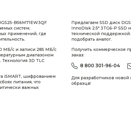
 DGS25-B56M71EW3QF
Предлагаем SSD диск DGS
аемых систем,
InnoDisk 2.5" 3TG6-P SSD 
ых применений, где
технической поддержкой.
ительность.
подобрать аналог.
0 МБ/с и записи 285 МБ/с
Получить коммерческое 
мпературным диапазоном
заказ:
G. Технология 3D TLC
8 800 301-96-04
га iSMART, шифрованием
Для разработчиков новой
сбоях питания, что
образца!
ритически важных