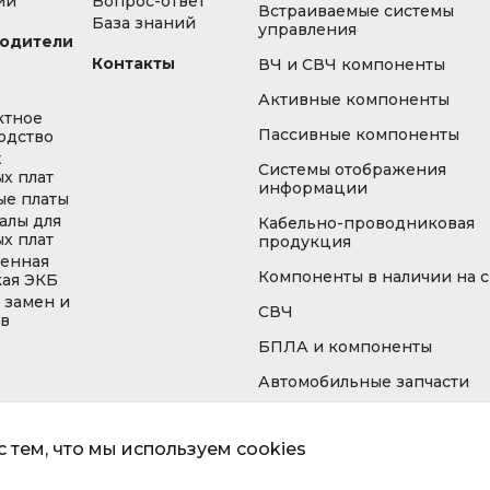
ии
Вопрос-ответ
Встраиваемые системы
База знаний
управления
одители
Контакты
ВЧ и СВЧ компоненты
Активные компоненты
ктное
Пассивные компоненты
одство
ж
Системы отображения
х плат
информации
ые платы
алы для
Кабельно-проводниковая
х плат
продукция
енная
Компоненты в наличии на 
кая ЭКБ
 замен и
СВЧ
ов
БПЛА и компоненты
Автомобильные запчасти
 тем, что мы используем cookies
Информа