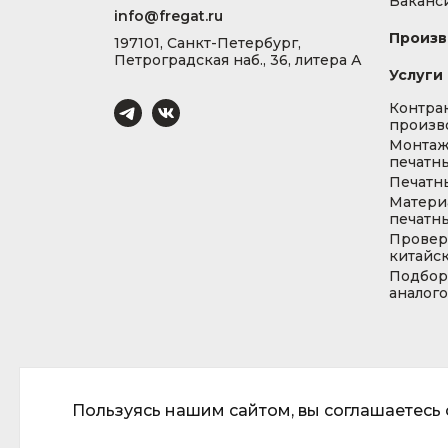
Ваканс
info@fregat.ru
Произв
197101, Санкт-Петербург,
Петроградская наб., 36, литера А
Услуги
Контра
произв
Монта
печатны
Печатн
Матери
печатны
Провер
китайс
Подбор
аналог
Пользуясь нашим сайтом, вы соглашаетесь с