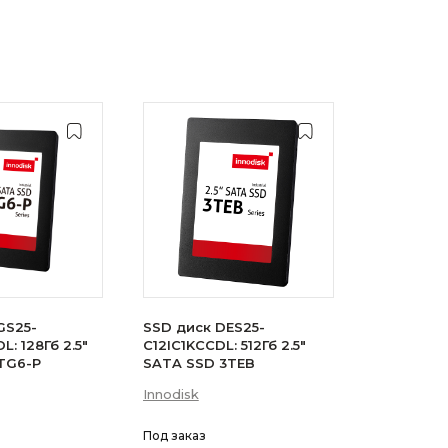
GS25-
SSD диск DES25-
: 128Гб 2.5"
C12IC1KCCDL: 512Гб 2.5"
TG6-P
SATA SSD 3TEB
Innodisk
Под заказ