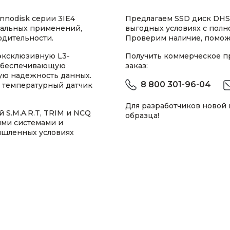
nnodisk серии 3IE4
Предлагаем SSD диск DHS
иальных применений,
выгодных условиях с пол
дительности.
Проверим наличие, помож
 эксклюзивную L3-
Получить коммерческое 
 обеспечивающую
заказ:
ую надежность данных.
8 800 301-96-04
й температурный датчик
Для разработчиков новой
 S.M.A.R.T, TRIM и NCQ
образца!
ыми системами и
ышленных условиях