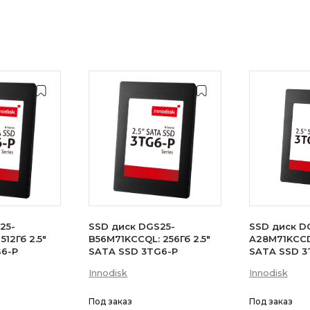
25-
SSD диск DGS25-
SSD диск D
512Гб 2.5"
B56M71KCCQL: 256Гб 2.5"
A28M71KCCDL
G6-P
SATA SSD 3TG6-P
SATA SSD 3
Innodisk
Innodisk
Под заказ
Под заказ