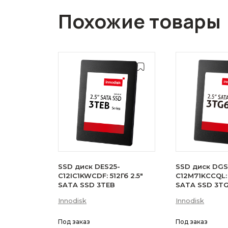
Похожие товары
SSD диск DES25-
SSD диск DGS
C12IC1KWCDF: 512Гб 2.5"
C12M71KCCQL: 
SATA SSD 3TEB
SATA SSD 3T
Innodisk
Innodisk
Под заказ
Под заказ