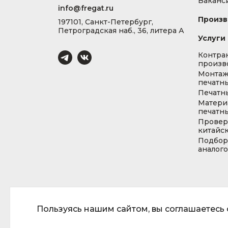
Ваканс
info@fregat.ru
Произв
197101, Санкт-Петербург,
Петроградская наб., 36, литера А
Услуги
Контра
произв
Монта
печатны
Печатн
Матери
печатны
Провер
китайс
Подбор
аналог
Пользуясь нашим сайтом, вы соглашаетесь с