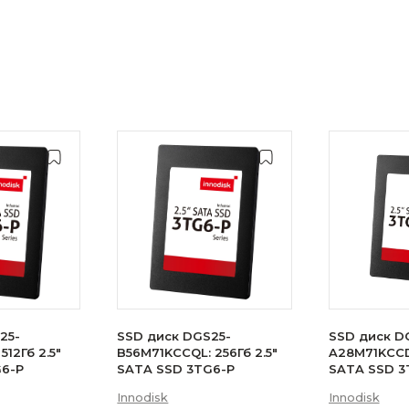
25-
SSD диск DGS25-
SSD диск D
512Гб 2.5"
B56M71KCCQL: 256Гб 2.5"
A28M71KCCDL
G6-P
SATA SSD 3TG6-P
SATA SSD 3
Innodisk
Innodisk