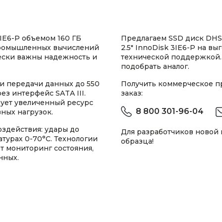
IE6-P объемом 160 ГБ
Предлагаем SSD диск DHS
промышленных вычислений
2.5" InnoDisk 3IE6-P на в
ески важны надежность и
технической поддержкой.
подобрать аналог.
и передачи данных до 550
Получить коммерческое 
ез интерфейс SATA III.
заказ:
ует увеличенный ресурс
8 800 301-96-04
вных нагрузок.
здействия: удары до
Для разработчиков новой
атурах 0-70°C. Технологии
образца!
ют мониторинг состояния,
нных.