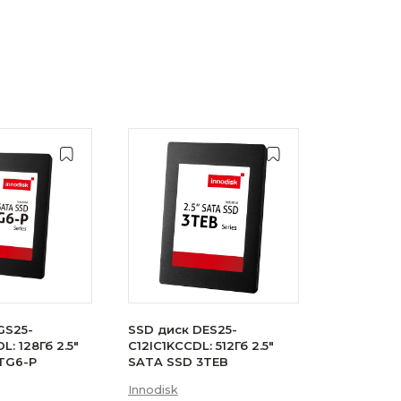
GS25-
SSD диск DES25-
: 128Гб 2.5"
C12IC1KCCDL: 512Гб 2.5"
TG6-P
SATA SSD 3TEB
Innodisk