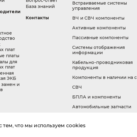
ии
Вопрос-ответ
Встраиваемые системы
База знаний
управления
одители
Контакты
ВЧ и СВЧ компоненты
Активные компоненты
ктное
Пассивные компоненты
одство
ж
Системы отображения
х плат
информации
ые платы
алы для
Кабельно-проводниковая
х плат
продукция
енная
Компоненты в наличии на 
кая ЭКБ
 замен и
СВЧ
ов
БПЛА и компоненты
Автомобильные запчасти
 тем, что мы используем cookies
Информа