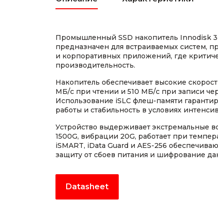
Промышленный SSD накопитель Innodisk 3
предназначен для встраиваемых систем, 
и корпоративных приложений, где критич
производительность.
Накопитель обеспечивает высокие скорост
МБ/с при чтении и 510 МБ/с при записи чер
Использование iSLC флеш-памяти гарантир
работы и стабильность в условиях интенси
Устройство выдерживает экстремальные во
1500G, вибрации 20G, работает при темпер
iSMART, iData Guard и AES-256 обеспечива
защиту от сбоев питания и шифрование да
Datasheet