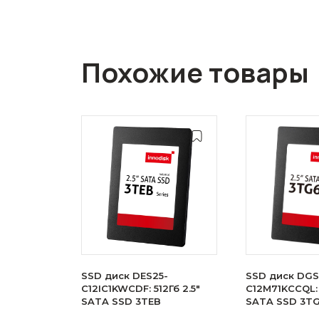
Похожие товары
SSD диск DES25-
SSD диск DGS
C12IC1KWCDF: 512Гб 2.5"
C12M71KCCQL: 
SATA SSD 3TEB
SATA SSD 3T