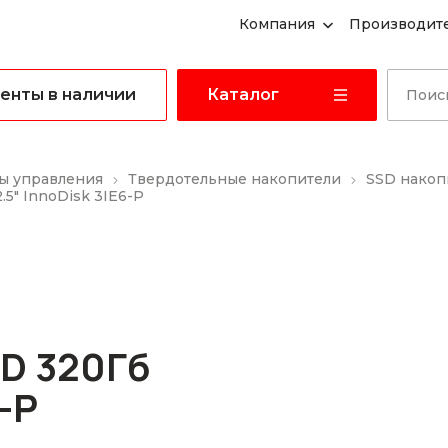
Компания
Производит
енты в наличии
Каталог
ы управления
Твердотельные накопители
SSD накоп
5" InnoDisk 3IE6-P
D 320Гб
6-P