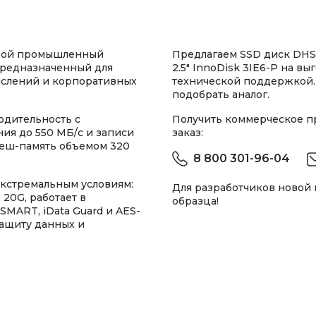
обой промышленный
Предлагаем SSD диск DHS
предназначенный для
2.5" InnoDisk 3IE6-P на в
ислений и корпоративных
технической поддержкой.
подобрать аналог.
одительность с
Получить коммерческое 
ния до 550 МБ/с и записи
заказ:
леш-память объемом 320
8 800 301-96-04
экстремальным условиям:
Для разработчиков новой
20G, работает в
образца!
SMART, iData Guard и AES-
защиту данных и