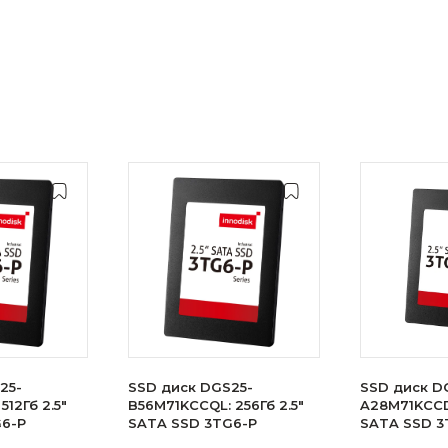
25-
SSD диск DGS25-
SSD диск D
512Гб 2.5"
B56M71KCCQL: 256Гб 2.5"
A28M71KCCDL
G6-P
SATA SSD 3TG6-P
SATA SSD 3