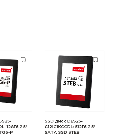
GS25-
SSD диск DES25-
: 128Гб 2.5"
C12IC1KCCDL: 512Гб 2.5"
TG6-P
SATA SSD 3TEB