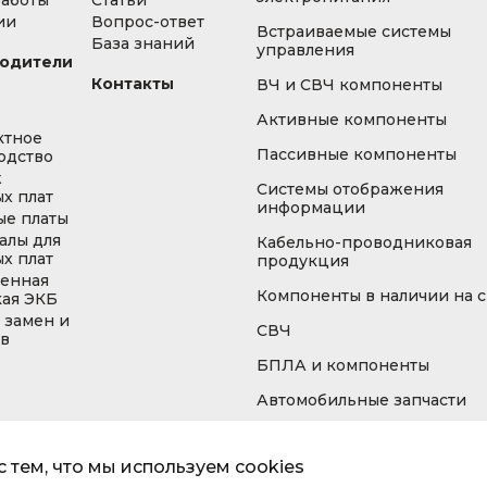
работы
Статьи
ии
Вопрос-ответ
Встраиваемые системы
База знаний
управления
одители
Контакты
ВЧ и СВЧ компоненты
Активные компоненты
ктное
Пассивные компоненты
одство
ж
Системы отображения
х плат
информации
ые платы
алы для
Кабельно-проводниковая
х плат
продукция
енная
Компоненты в наличии на 
кая ЭКБ
 замен и
СВЧ
ов
БПЛА и компоненты
Автомобильные запчасти
 тем, что мы используем cookies