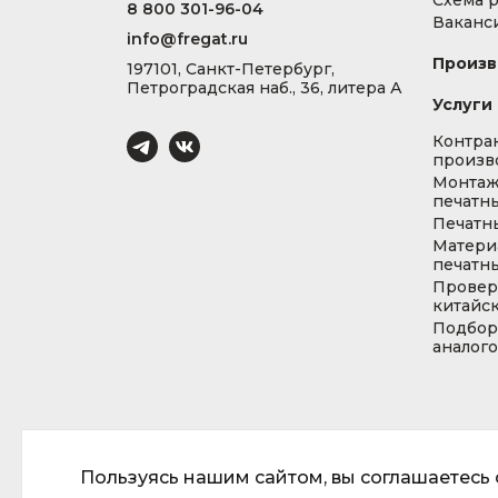
Схема 
8 800 301-96-04
Ваканс
info@fregat.ru
Произв
197101, Санкт-Петербург,
Петроградская наб., 36, литера А
Услуги
Контра
произв
Монта
печатны
Печатн
Матери
печатны
Провер
китайс
Подбор
аналог
Пользуясь нашим сайтом, вы соглашаетесь с