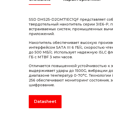
SSD DHS25-D2GM71EC1QF представляет с
твердотельный накопитель серии 3IE6-P, 
встраиваемых систем, промышленных выч
приложений.
Накопитель обеспечивает высокую произв
интерфейсом SATA III 6 Гб/с, скоростью чте
до 500 МБ/с. Использует надежную iSLC ф
ГБ с MTBF 3 млн часов.
Отличается повышенной устойчивостью к 
выдерживает удары до 1500G, вибрации до 
диапазоне температур 0-70°C. Технологии i
256 обеспечивают мониторинг состояния, 
шифрование.
Datasheet