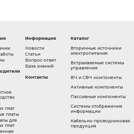
ия
Информация
Каталог
ании
Новости
Вторичные источники
электропитания
работы
Статьи
ии
Вопрос-ответ
Встраиваемые системы
База знаний
управления
одители
Контакты
ВЧ и СВЧ компоненты
Активные компоненты
ктное
Пассивные компоненты
одство
ж
Системы отображения
х плат
информации
ые платы
алы для
Кабельно-проводниковая
х плат
продукция
енная