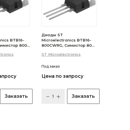
Диоды ST
onics BTB16-
Microelectronics BTB16-
имистор 800В
800CWRG, Симистор 800В
 (логический
16А 35мА 3Q
tronics
ST Microelectronics
(бесснабберный)
Под заказ
апросу
Цена по запросу
Заказать
Заказать