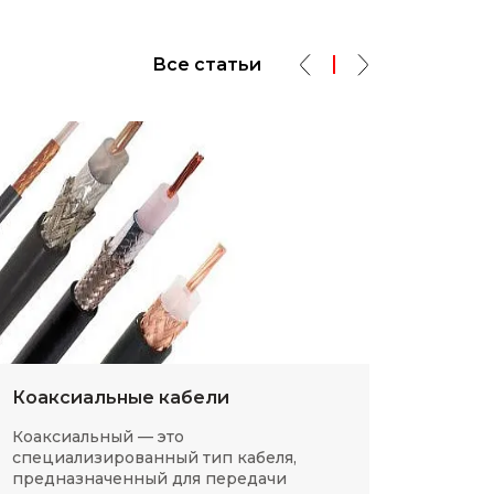
Все статьи
Коаксиальные кабели
Разм
Коаксиальный — это
SMD-р
специализированный тип кабеля,
в сов
предназначенный для передачи
компа