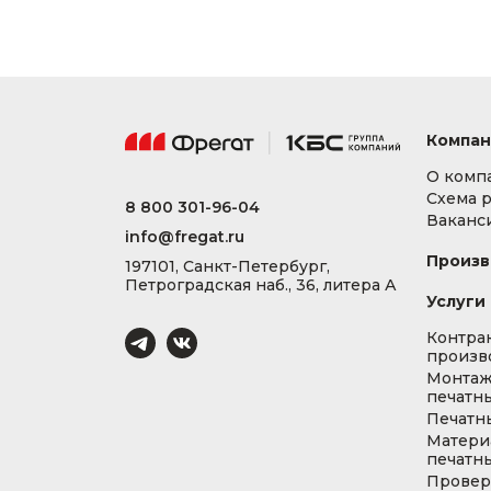
Компан
О комп
Схема 
8 800 301-96-04
Ваканс
info@fregat.ru
Произв
197101, Санкт-Петербург,
Петроградская наб., 36, литера А
Услуги
Контра
произв
Монта
печатны
Печатн
Матери
печатны
Провер