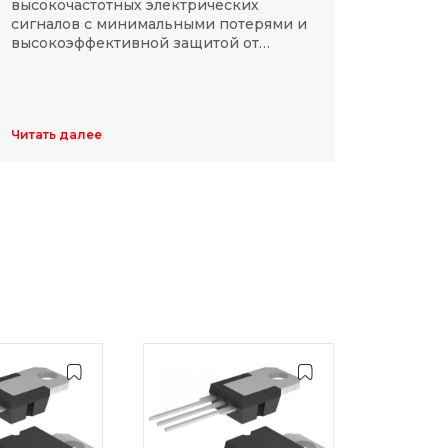
высокочастотных электрических
Разме
сигналов с минимальными потерями и
резис
высокоэффективной защитой от
делят
электромагнитных помех.
указы
цифр,
Обычн
ширин
Читать далее
Читать