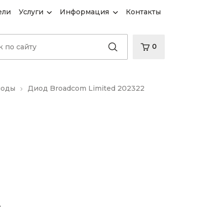
ели
Услуги
Информация
Контакты
0
иоды
Диод Broadcom Limited 202322
d