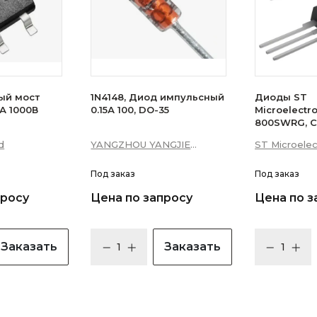
ый мост
1N4148, Диод импульсный
Диоды ST
А 1000В
0.15А 100, DO-35
Microelectr
800SWRG, С
16А 10мА 3Q
d
YANGZHOU YANGJIE
ST Microelec
уровень)
ELECTRONIC CO., LTD.
Под заказ
Под заказ
просу
Цена по запросу
Цена по з
Заказать
Заказать