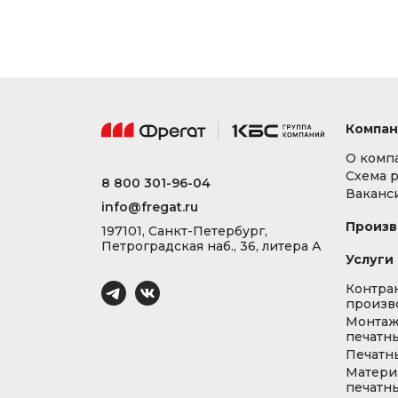
Компан
О комп
Схема 
8 800 301-96-04
Ваканс
info@fregat.ru
Произв
197101, Санкт-Петербург,
Петроградская наб., 36, литера А
Услуги
Контра
произв
Монта
печатны
Печатн
Матери
печатны