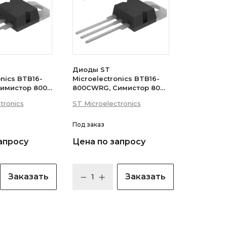
Диоды ST
onics BTB16-
Microelectronics BTB16-
имистор 800В
800CWRG, Симистор 800В
 (логический
16А 35мА 3Q
tronics
ST Microelectronics
(бесснабберный)
Под заказ
апросу
Цена по запросу
Заказать
Заказать