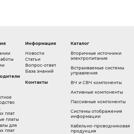
ия
Информация
Каталог
ании
Новости
Вторичные источники
электропитания
работы
Статьи
ии
Вопрос-ответ
Встраиваемые системы
База знаний
управления
одители
Контакты
ВЧ и СВЧ компоненты
Активные компоненты
ктное
Пассивные компоненты
одство
ж
Системы отображения
х плат
информации
ые платы
алы для
Кабельно-проводниковая
х плат
продукция