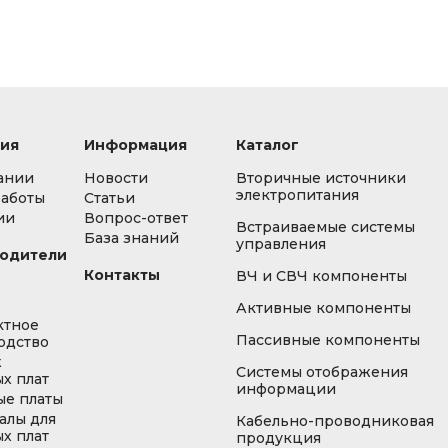
ия
Информация
Каталог
ании
Новости
Вторичные источники
электропитания
работы
Статьи
ии
Вопрос-ответ
Встраиваемые системы
База знаний
управления
одители
Контакты
ВЧ и СВЧ компоненты
Активные компоненты
ктное
Пассивные компоненты
одство
ж
Системы отображения
х плат
информации
ые платы
алы для
Кабельно-проводниковая
х плат
продукция