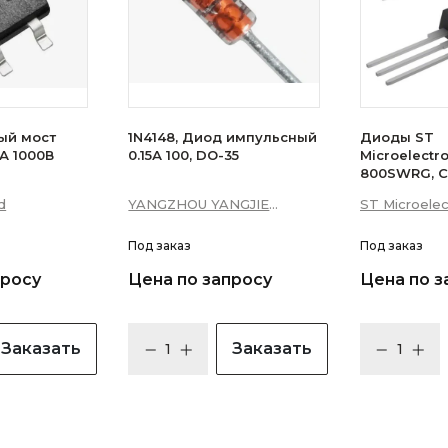
ый мост
1N4148, Диод импульсный
Диоды ST
А 1000В
0.15А 100, DO-35
Microelectr
800SWRG, С
16А 10мА 3Q
d
YANGZHOU YANGJIE
ST Microelec
уровень)
ELECTRONIC CO., LTD.
Под заказ
Под заказ
просу
Цена по запросу
Цена по з
Заказать
Заказать