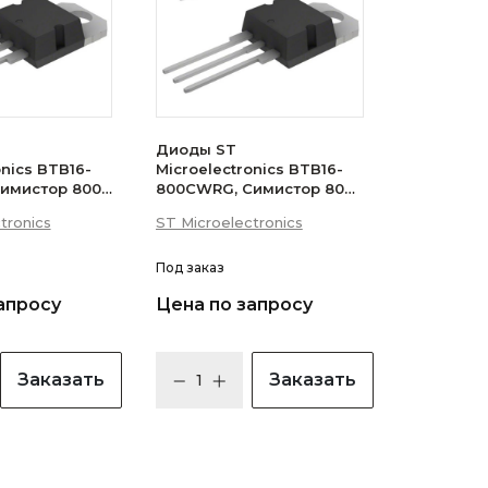
Диоды ST
onics BTB16-
Microelectronics BTB16-
имистор 800В
800CWRG, Симистор 800В
 (логический
16А 35мА 3Q
tronics
ST Microelectronics
(бесснабберный)
Под заказ
апросу
Цена по запросу
Заказать
Заказать