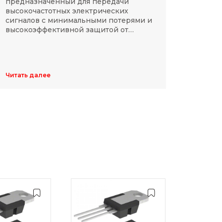
предназначенный для передачи
компа
высокочастотных электрических
Разме
сигналов с минимальными потерями и
резис
высокоэффективной защитой от
делят
электромагнитных помех.
указы
цифр,
Обычн
ширин
Читать далее
Читать