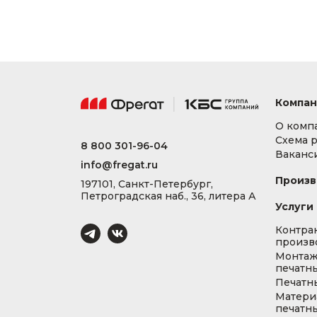
Компан
О комп
Схема 
8 800 301-96-04
Ваканс
info@fregat.ru
Произв
197101, Санкт-Петербург,
Петроградская наб., 36, литера А
Услуги
Контра
произв
Монта
печатны
Печатн
Матери
печатны