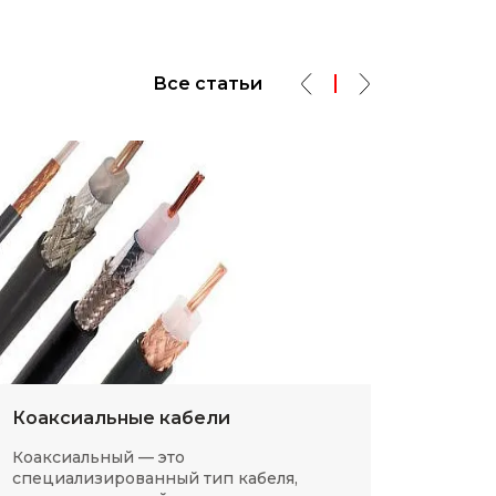
Все статьи
Коаксиальные кабели
Разм
Коаксиальный — это
SMD-р
специализированный тип кабеля,
в сов