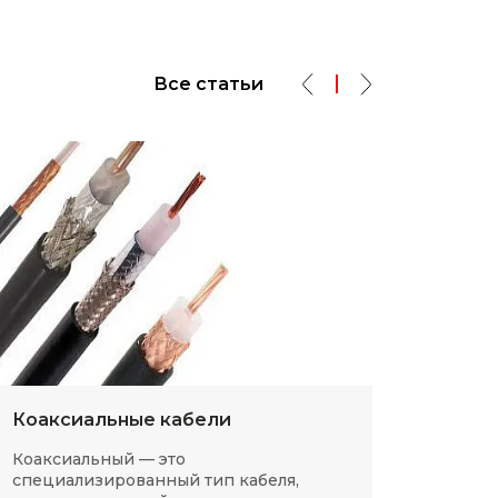
Все статьи
Коаксиальные кабели
Разм
Коаксиальный — это
SMD-р
специализированный тип кабеля,
в сов