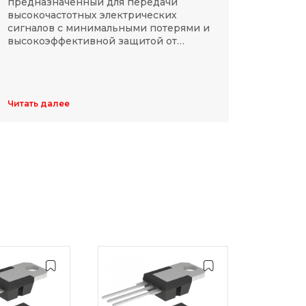
предназначенный для передачи
компа
высокочастотных электрических
Разме
сигналов с минимальными потерями и
резис
высокоэффективной защитой от
делят
электромагнитных помех.
указы
цифр,
Обычн
ширин
Читать далее
Читать