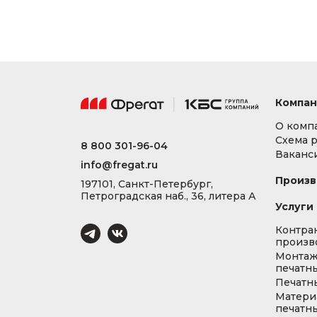
Компан
О комп
Схема 
8 800 301-96-04
Ваканс
info@fregat.ru
Произв
197101, Санкт-Петербург,
Петроградская наб., 36, литера А
Услуги
Контра
произв
Монта
печатны
Печатн
Матери
печатны