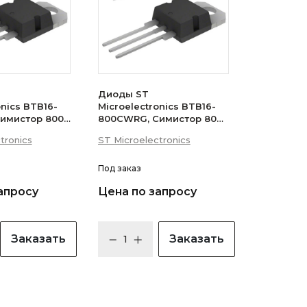
Диоды ST
onics BTB16-
Microelectronics BTB16-
имистор 800В
800CWRG, Симистор 800В
 (логический
16А 35мА 3Q
tronics
ST Microelectronics
(бесснабберный)
Под заказ
апросу
Цена по запросу
Заказать
Заказать