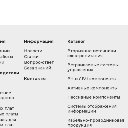
ия
Информация
Каталог
ании
Новости
Вторичные источники
электропитания
работы
Статьи
ии
Вопрос-ответ
Встраиваемые системы
База знаний
управления
одители
Контакты
ВЧ и СВЧ компоненты
Активные компоненты
ктное
Пассивные компоненты
одство
ж
Системы отображения
х плат
информации
ые платы
алы для
Кабельно-проводниковая
х плат
продукция