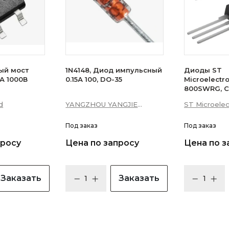
ый мост
1N4148, Диод импульсный
Диоды ST
А 1000В
0.15А 100, DO-35
Microelectr
800SWRG, С
16А 10мА 3Q
d
YANGZHOU YANGJIE
ST Microelec
уровень)
ELECTRONIC CO., LTD.
Под заказ
Под заказ
просу
Цена по запросу
Цена по з
Заказать
Заказать