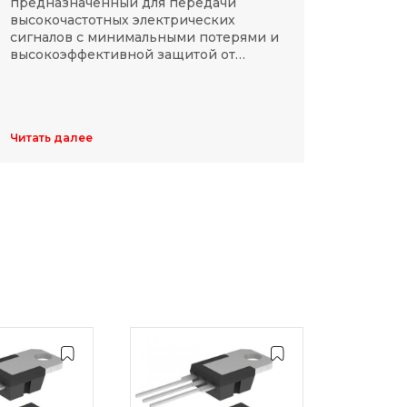
предназначенный для передачи
компа
высокочастотных электрических
Разме
сигналов с минимальными потерями и
резис
высокоэффективной защитой от
делят
электромагнитных помех.
указы
цифр,
Обычн
ширин
Читать далее
Читать