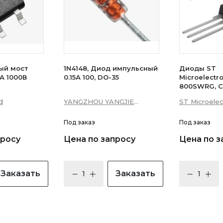
ый мост
1N4148, Диод импульсный
Диоды ST
А 1000В
0.15А 100, DO-35
Microelectr
800SWRG, С
16А 10мА 3Q
d
YANGZHOU YANGJIE
ST Microelec
уровень)
ELECTRONIC CO., LTD.
Под заказ
Под заказ
просу
Цена по запросу
Цена по з
Заказать
Заказать