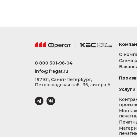
Компан
О комп
Схема 
8 800 301-96-04
Ваканс
info@fregat.ru
Произв
197101, Санкт-Петербург,
Петроградская наб., 36, литера А
Услуги
Контра
произв
Монта
печатны
Печатн
Матери
печатны