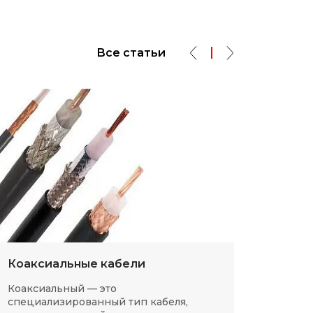
Все статьи
Коаксиальные кабели
Разм
Коаксиальный — это
SMD-р
специализированный тип кабеля,
в сов