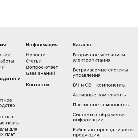
ия
Информация
Каталог
ании
Новости
Вторичные источники
электропитания
работы
Статьи
ии
Вопрос-ответ
Встраиваемые системы
База знаний
управления
одители
Контакты
ВЧ и СВЧ компоненты
Активные компоненты
ктное
Пассивные компоненты
одство
ж
Системы отображения
х плат
информации
ые платы
алы для
Кабельно-проводниковая
х плат
продукция