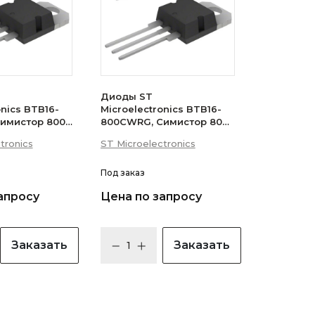
Диоды ST
onics BTB16-
Microelectronics BTB16-
имистор 800В
800CWRG, Симистор 800В
 (логический
16А 35мА 3Q
tronics
ST Microelectronics
(бесснабберный)
Под заказ
апросу
Цена по запросу
Заказать
Заказать