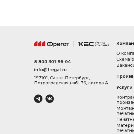
Компан
О комп
Схема 
8 800 301-96-04
Ваканс
info@fregat.ru
Произв
197101, Санкт-Петербург,
Петроградская наб., 36, литера А
Услуги
Контра
произв
Монта
печатны
Печатн
Матери
печатны