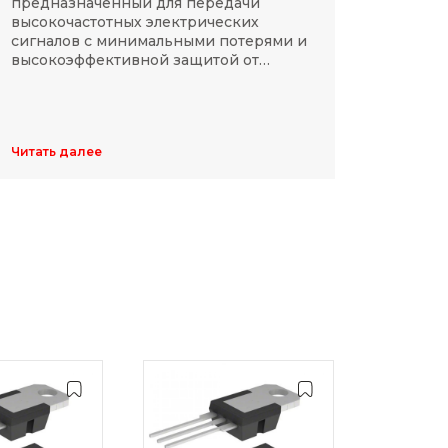
предназначенный для передачи
компа
высокочастотных электрических
Разме
сигналов с минимальными потерями и
резис
высокоэффективной защитой от
делят
электромагнитных помех.
указы
цифр,
Обычн
ширин
Читать далее
Читать