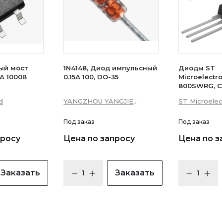
ый мост
1N4148, Диод импульсный
Диоды ST
А 1000В
0.15А 100, DO-35
Microelectr
800SWRG, С
16А 10мА 3Q
d
YANGZHOU YANGJIE
ST Microelec
уровень)
ELECTRONIC CO., LTD.
Под заказ
Под заказ
просу
Цена по запросу
Цена по з
Заказать
Заказать