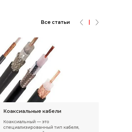
Все статьи
Коаксиальные кабели
Разм
Коаксиальный — это
SMD-р
специализированный тип кабеля,
в сов