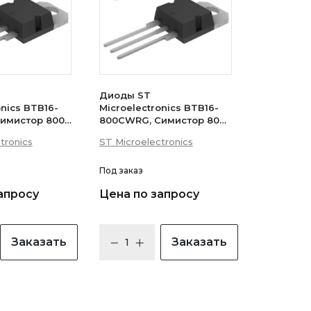
Диоды ST
onics BTB16-
Microelectronics BTB16-
имистор 800В
800CWRG, Симистор 800В
 (логический
16А 35мА 3Q
tronics
ST Microelectronics
(бесснабберный)
Под заказ
апросу
Цена по запросу
Заказать
Заказать