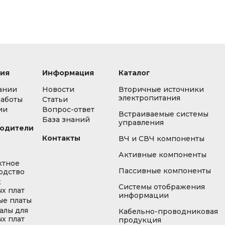
ия
Информация
Каталог
ании
Новости
Вторичные источники
электропитания
работы
Статьи
ии
Вопрос-ответ
Встраиваемые системы
База знаний
управления
одители
Контакты
ВЧ и СВЧ компоненты
Активные компоненты
ктное
Пассивные компоненты
одство
ж
Системы отображения
х плат
информации
ые платы
алы для
Кабельно-проводниковая
х плат
продукция