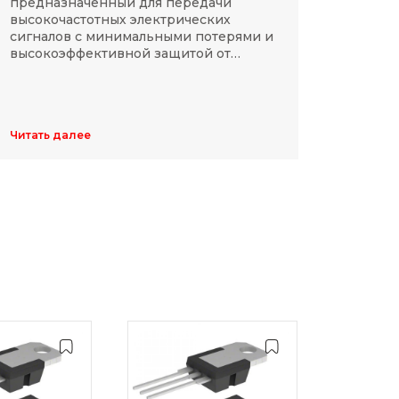
предназначенный для передачи
компа
высокочастотных электрических
Разме
сигналов с минимальными потерями и
резис
высокоэффективной защитой от
делят
электромагнитных помех.
указы
цифр,
Обычн
ширин
Читать далее
Читать