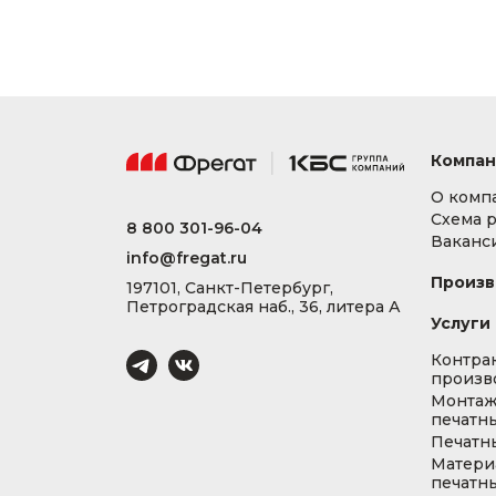
Компан
О комп
Схема 
8 800 301-96-04
Ваканс
info@fregat.ru
Произв
197101, Санкт-Петербург,
Петроградская наб., 36, литера А
Услуги
Контра
произв
Монта
печатны
Печатн
Матери
печатны