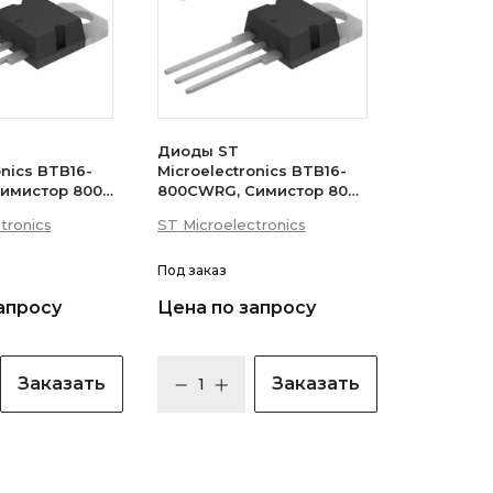
Диоды ST
onics BTB16-
Microelectronics BTB16-
имистор 800В
800CWRG, Симистор 800В
 (логический
16А 35мА 3Q
tronics
ST Microelectronics
(бесснабберный)
Под заказ
апросу
Цена по запросу
Заказать
Заказать