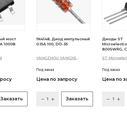
ый мост
1N4148, Диод импульсный
Диоды ST
А 1000В
0.15А 100, DO-35
Microelectr
800SWRG, С
16А 10мА 3Q
d
YANGZHOU YANGJIE
ST Microelec
уровень)
ELECTRONIC CO., LTD.
Под заказ
Под заказ
просу
Цена по запросу
Цена по з
Заказать
Заказать