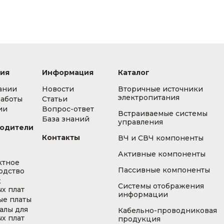
ия
Информация
Каталог
ании
Новости
Вторичные источники
электропитания
работы
Статьи
ии
Вопрос-ответ
Встраиваемые системы
База знаний
управления
одители
Контакты
ВЧ и СВЧ компоненты
Активные компоненты
ктное
Пассивные компоненты
одство
ж
Системы отображения
х плат
информации
ые платы
алы для
Кабельно-проводниковая
х плат
продукция