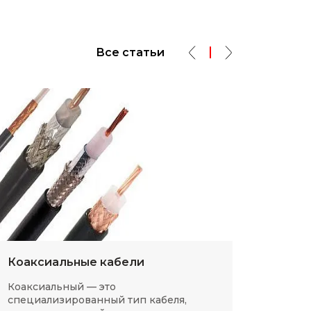
Все статьи
Коаксиальные кабели
Разм
Коаксиальный — это
SMD-р
специализированный тип кабеля,
в сов