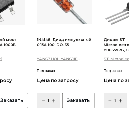
ый мост
1N4148, Диод импульсный
Диоды ST
А 1000В
0.15А 100, DO-35
Microelectr
800SWRG, С
16А 10мА 3Q
d
YANGZHOU YANGJIE
ST Microelec
уровень)
ELECTRONIC CO., LTD.
Под заказ
Под заказ
просу
Цена по запросу
Цена по з
Заказать
Заказать