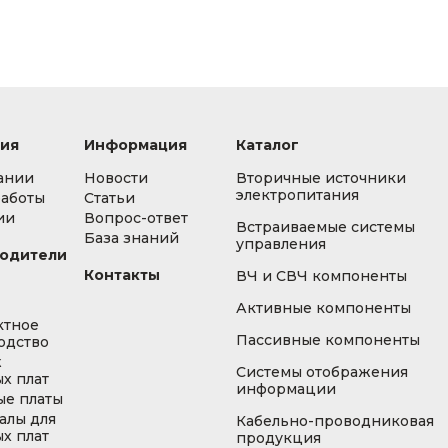
ия
Информация
Каталог
ании
Новости
Вторичные источники
электропитания
работы
Статьи
ии
Вопрос-ответ
Встраиваемые системы
База знаний
управления
одители
Контакты
ВЧ и СВЧ компоненты
Активные компоненты
ктное
Пассивные компоненты
одство
ж
Системы отображения
х плат
информации
ые платы
алы для
Кабельно-проводниковая
х плат
продукция