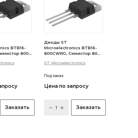
Диоды ST
onics BTB16-
Microelectronics BTB16-
имистор 800В
800CWRG, Симистор 800В
 (логический
16А 35мА 3Q
tronics
ST Microelectronics
(бесснабберный)
Под заказ
апросу
Цена по запросу
Заказать
Заказать