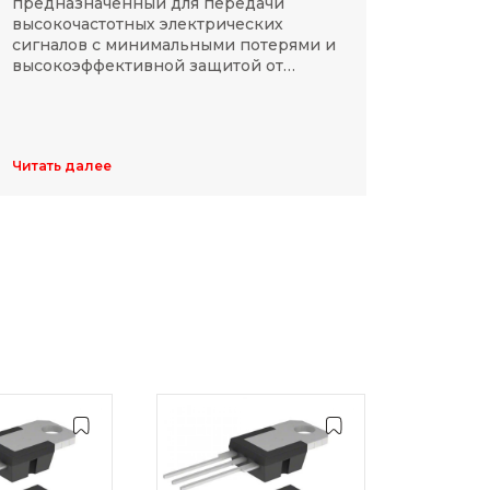
предназначенный для передачи
компа
высокочастотных электрических
Разме
сигналов с минимальными потерями и
резис
высокоэффективной защитой от
делят
электромагнитных помех.
указы
цифр,
Обычн
ширин
Читать далее
Читать