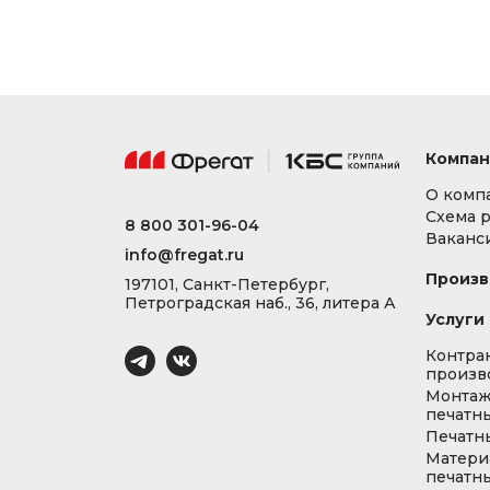
Компан
О комп
Схема 
8 800 301-96-04
Ваканс
info@fregat.ru
Произв
197101, Санкт-Петербург,
Петроградская наб., 36, литера А
Услуги
Контра
произв
Монта
печатны
Печатн
Матери
печатны