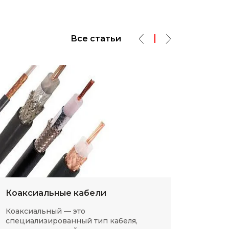
Все статьи
Коаксиальные кабели
Разм
Коаксиальный — это
SMD-р
специализированный тип кабеля,
в сов