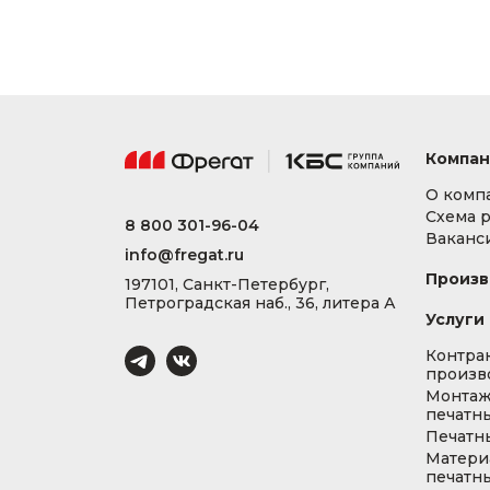
Компан
О комп
Схема 
8 800 301-96-04
Ваканс
info@fregat.ru
Произв
197101, Санкт-Петербург,
Петроградская наб., 36, литера А
Услуги
Контра
произв
Монта
печатны
Печатн
Матери
печатны