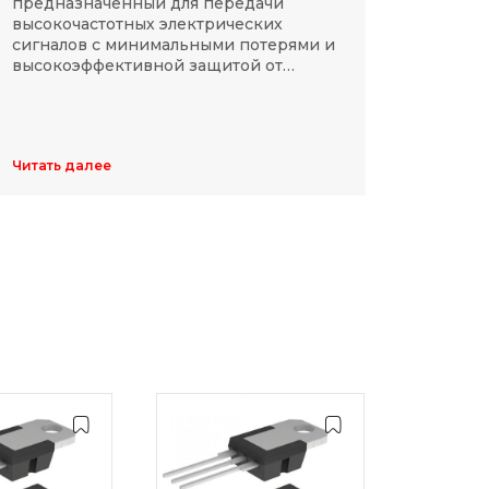
предназначенный для передачи
компа
высокочастотных электрических
Разме
сигналов с минимальными потерями и
резис
высокоэффективной защитой от
делят
электромагнитных помех.
указы
цифр,
Обычн
ширин
Читать далее
Читать