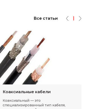
Все статьи
Коаксиальные кабели
Разм
Коаксиальный — это
SMD-р
специализированный тип кабеля,
в сов