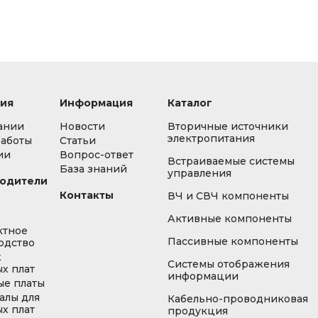
ия
Информация
Каталог
ании
Новости
Вторичные источники
электропитания
работы
Статьи
ии
Вопрос-ответ
Встраиваемые системы
База знаний
управления
одители
Контакты
ВЧ и СВЧ компоненты
Активные компоненты
ктное
Пассивные компоненты
одство
ж
Системы отображения
х плат
информации
ые платы
алы для
Кабельно-проводниковая
х плат
продукция