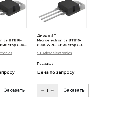
Диоды ST
onics BTB16-
Microelectronics BTB16-
имистор 800В
800CWRG, Симистор 800В
 (логический
16А 35мА 3Q
tronics
ST Microelectronics
(бесснабберный)
Под заказ
апросу
Цена по запросу
Заказать
Заказать