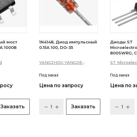
ый мост
1N4148, Диод импульсный
Диоды ST
А 1000В
0.15А 100, DO-35
Microelectr
800SWRG, С
16А 10мА 3Q
d
YANGZHOU YANGJIE
ST Microelec
уровень)
ELECTRONIC CO., LTD.
Под заказ
Под заказ
просу
Цена по запросу
Цена по з
Заказать
Заказать