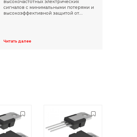
высокочастотных электрических
Разме
сигналов с минимальными потерями и
резис
высокоэффективной защитой от
делят
электромагнитных помех.
указы
цифр,
Обычн
ширин
Читать далее
Читать