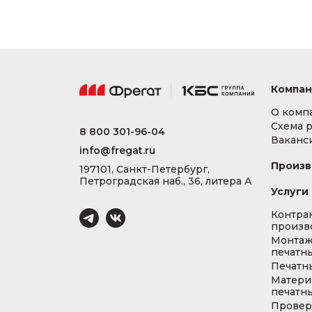
Компан
О комп
Схема 
8 800 301-96-04
Ваканс
info@fregat.ru
Произв
197101, Санкт-Петербург,
Петроградская наб., 36, литера А
Услуги
Контра
произв
Монта
печатны
Печатн
Матери
печатны
Провер