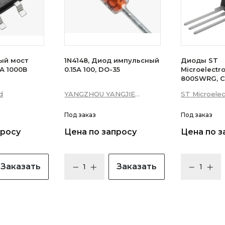
ый мост
1N4148, Диод импульсный
Диоды ST
А 1000В
0.15А 100, DO-35
Microelectr
800SWRG, С
16А 10мА 3Q
d
YANGZHOU YANGJIE
ST Microelec
уровень)
ELECTRONIC CO., LTD.
Под заказ
Под заказ
просу
Цена по запросу
Цена по з
Заказать
Заказать