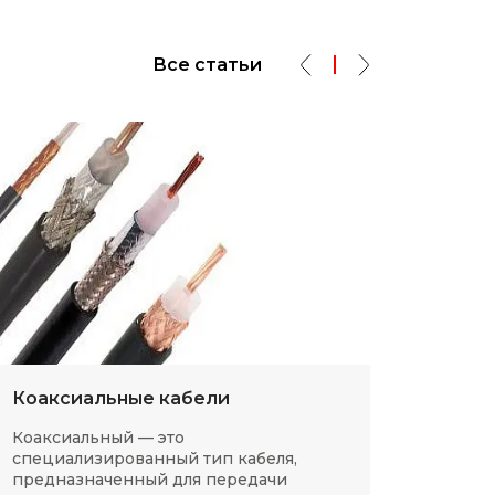
Все статьи
Коаксиальные кабели
Разм
Коаксиальный — это
SMD-р
специализированный тип кабеля,
в сов
предназначенный для передачи
компа