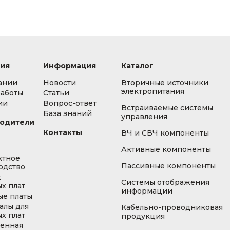
ия
Информация
Каталог
ании
Новости
Вторичные источники
электропитания
работы
Статьи
ии
Вопрос-ответ
Встраиваемые системы
База знаний
управления
одители
Контакты
ВЧ и СВЧ компоненты
Активные компоненты
ктное
Пассивные компоненты
одство
ж
Системы отображения
х плат
информации
ые платы
алы для
Кабельно-проводниковая
х плат
продукция
енная