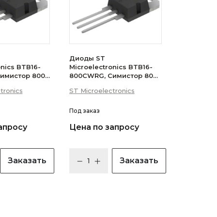
Диоды ST
onics BTB16-
Microelectronics BTB16-
имистор 800В
800CWRG, Симистор 800В
 (логический
16А 35мА 3Q
tronics
ST Microelectronics
(бесснабберный)
Под заказ
апросу
Цена по запросу
Заказать
Заказать