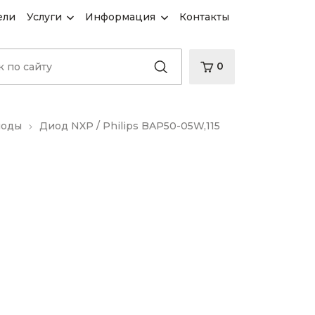
ели
Услуги
Информация
Контакты
0
иоды
Диод NXP / Philips BAP50-05W,115