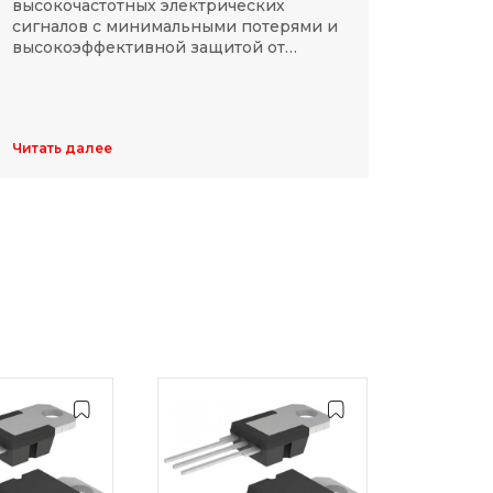
высокочастотных электрических
Разме
сигналов с минимальными потерями и
резис
высокоэффективной защитой от
делят
электромагнитных помех.
указы
цифр,
Обычн
ширин
Читать далее
Читать