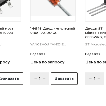
ый мост
1N4148, Диод импульсный
Диоды ST
А 1000В
0.15А 100, DO-35
Microelectr
800SWRG, С
16А 10мА 3Q
d
YANGZHOU YANGJIE
ST Microelec
уровень)
ELECTRONIC CO., LTD.
Под заказ
Под заказ
просу
Цена по запросу
Цена по з
Заказать
Заказать