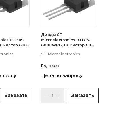
Диоды ST
onics BTB16-
Microelectronics BTB16-
имистор 800В
800CWRG, Симистор 800В
 (логический
16А 35мА 3Q
tronics
ST Microelectronics
(бесснабберный)
Под заказ
апросу
Цена по запросу
Заказать
Заказать