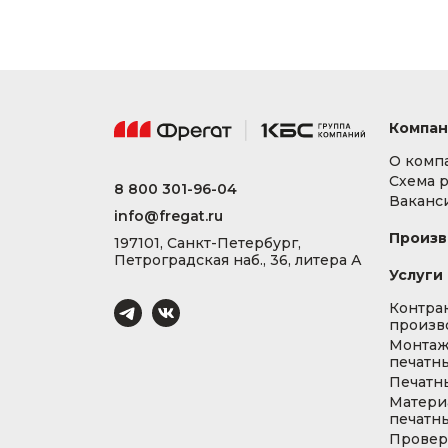
Компан
О комп
Схема 
8 800 301-96-04
Ваканс
info@fregat.ru
Произв
197101, Санкт-Петербург,
Петроградская наб., 36, литера А
Услуги
Контра
произв
Монта
печатны
Печатн
Матери
печатны
Провер