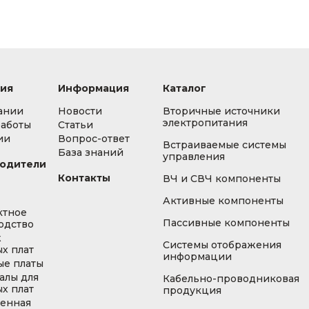
ия
Информация
Каталог
ании
Новости
Вторичные источники
электропитания
работы
Статьи
ии
Вопрос-ответ
Встраиваемые системы
База знаний
управления
одители
Контакты
ВЧ и СВЧ компоненты
Активные компоненты
ктное
Пассивные компоненты
одство
ж
Системы отображения
х плат
информации
ые платы
алы для
Кабельно-проводниковая
х плат
продукция
енная