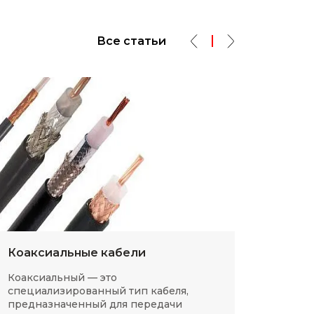
Все статьи
Коаксиальные кабели
Разм
Коаксиальный — это
SMD-р
специализированный тип кабеля,
в сов
предназначенный для передачи
компа