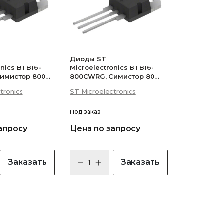
Диоды ST
onics BTB16-
Microelectronics BTB16-
имистор 800В
800CWRG, Симистор 800В
 (логический
16А 35мА 3Q
tronics
ST Microelectronics
(бесснабберный)
Под заказ
апросу
Цена по запросу
Заказать
Заказать