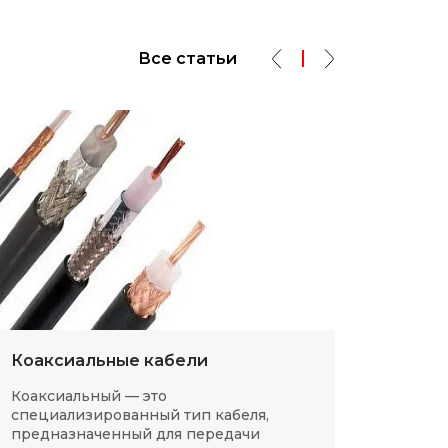
Все статьи
Коаксиальные кабели
Разм
Коаксиальный — это
SMD-р
специализированный тип кабеля,
в сов
предназначенный для передачи
компа