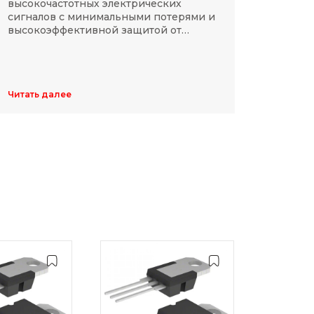
высокочастотных электрических
Разме
сигналов с минимальными потерями и
резис
высокоэффективной защитой от
делят
электромагнитных помех.
указы
цифр,
Обычн
ширин
Читать далее
Читать