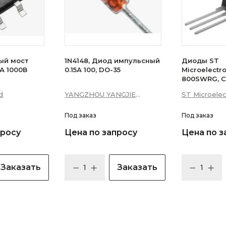
ый мост
1N4148, Диод импульсный
Диоды ST
А 1000В
0.15А 100, DO-35
Microelectr
800SWRG, С
16А 10мА 3Q
d
YANGZHOU YANGJIE
ST Microelec
уровень)
ELECTRONIC CO., LTD.
Под заказ
Под заказ
просу
Цена по запросу
Цена по з
Заказать
Заказать