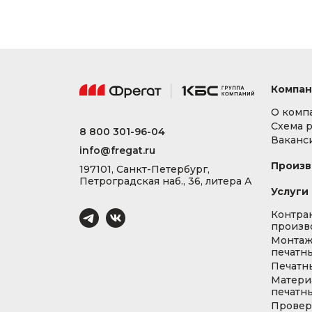
Компан
О комп
Схема 
8 800 301-96-04
Ваканс
info@fregat.ru
Произв
197101, Санкт-Петербург,
Петроградская наб., 36, литера А
Услуги
Контра
произв
Монта
печатны
Печатн
Матери
печатны
Провер