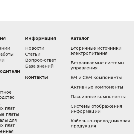
ия
Информация
Каталог
ании
Новости
Вторичные источники
электропитания
работы
Статьи
ии
Вопрос-ответ
Встраиваемые системы
База знаний
управления
одители
Контакты
ВЧ и СВЧ компоненты
Активные компоненты
ктное
Пассивные компоненты
одство
ж
Системы отображения
х плат
информации
ые платы
алы для
Кабельно-проводниковая
х плат
продукция
енная