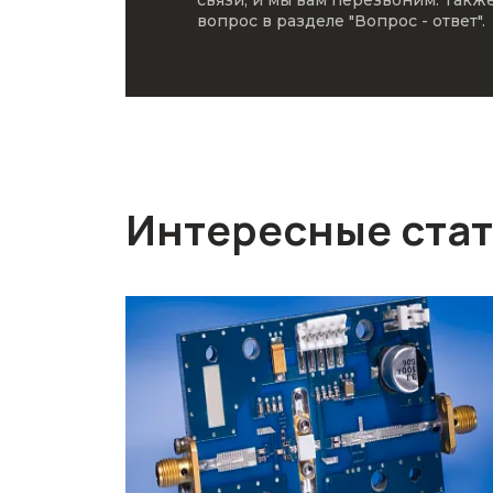
связи, и мы вам перезвоним. Такж
вопрос в разделе
"Вопрос - ответ"
.
Интересные ста