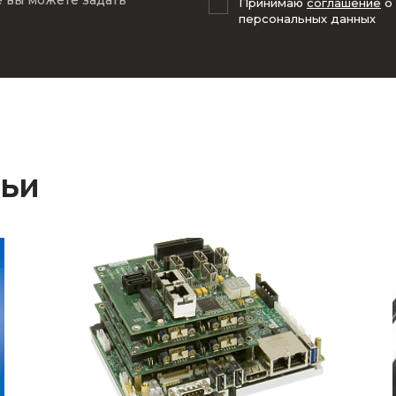
е вы можете задать
Принимаю
соглашение
о
персональных данных
тьи