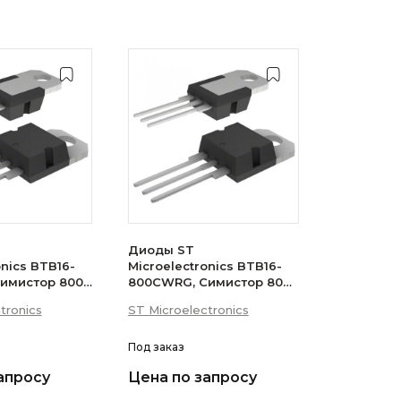
Диоды ST
onics BTB16-
Microelectronics BTB16-
имистор 800В
800CWRG, Симистор 800В
 (логический
16А 35мА 3Q
tronics
ST Microelectronics
(бесснабберный)
Под заказ
апросу
Цена по запросу