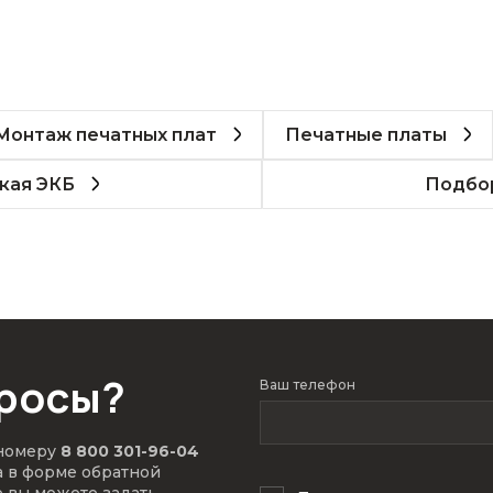
Монтаж печатных плат
Печатные платы
кая ЭКБ
Подбор
просы?
Ваш телефон
 номеру
8 800 301-96-04
а в форме обратной