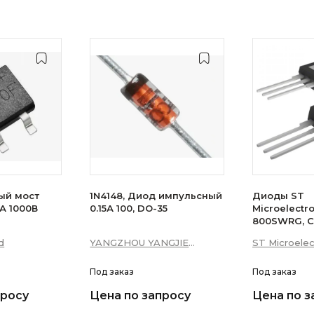
ый мост
1N4148, Диод импульсный
Диоды ST
А 1000В
0.15А 100, DO-35
Microelectr
800SWRG, С
16А 10мА 3Q
d
YANGZHOU YANGJIE
ST Microelec
уровень)
ELECTRONIC CO., LTD.
Под заказ
Под заказ
просу
Цена по запросу
Цена по з