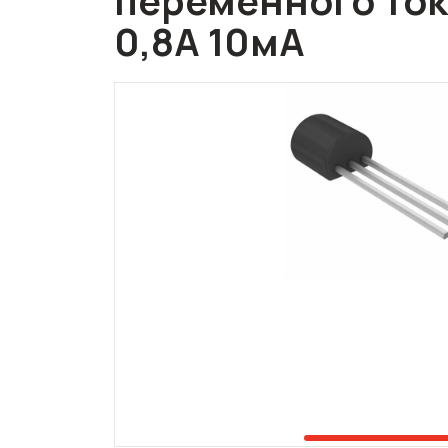
переменного ток
0,8А 10мА