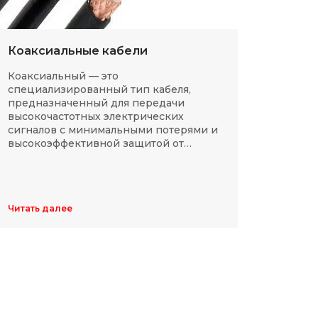
Коаксиальные кабели
Разм
Коаксиальный — это
SMD-р
специализированный тип кабеля,
в сов
предназначенный для передачи
компа
высокочастотных электрических
Разме
сигналов с минимальными потерями и
резис
высокоэффективной защитой от
делят
электромагнитных помех.
указы
цифр,
Обычн
ширин
Читать далее
Читать