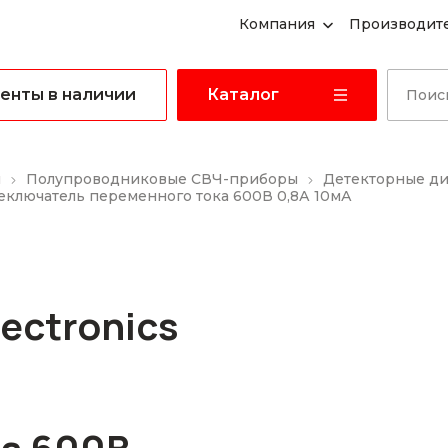
Компания
Производит
енты в наличии
Каталог
ы
Полупроводниковые СВЧ-приборы
Детекторные д
реключатель переменного тока 600В 0,8А 10мА
ectronics