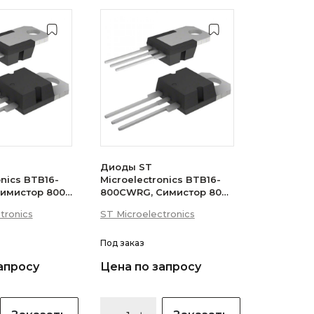
Диоды ST
onics BTB16-
Microelectronics BTB16-
имистор 800В
800CWRG, Симистор 800В
 (логический
16А 35мА 3Q
tronics
ST Microelectronics
(бесснабберный)
Под заказ
апросу
Цена по запросу