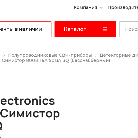
Компания
Производит
енты в наличии
Каталог
ы
Полупроводниковые СВЧ-приборы
Детекторные д
, Симистор 800В 16А 50мА 3Q (бесснабберный)
ectronics
 Симистор
Q