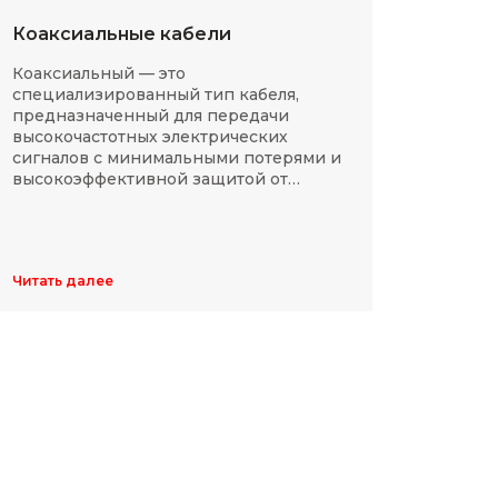
Коаксиальные кабели
Разм
Коаксиальный — это
SMD-р
специализированный тип кабеля,
в сов
предназначенный для передачи
компа
высокочастотных электрических
Разме
сигналов с минимальными потерями и
резис
высокоэффективной защитой от
делят
электромагнитных помех.
указы
цифр,
Обычн
ширин
Читать далее
Читать