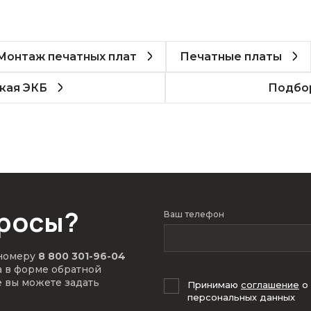
Монтаж печатных плат
Печатные платы
кая ЭКБ
Подбор
просы?
Ваш телефон
 номеру
8 800 301-96-04
а в форме обратной
е вы можете задать
Принимаю
соглашение
о
персональных данных