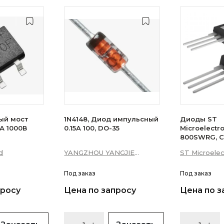
ый мост
1N4148, Диод импульсный
Диоды ST
А 1000В
0.15А 100, DO-35
Microelectr
800SWRG, С
16А 10мА 3Q
d
YANGZHOU YANGJIE
ST Microelec
уровень)
ELECTRONIC CO., LTD.
Под заказ
Под заказ
просу
Цена по запросу
Цена по з