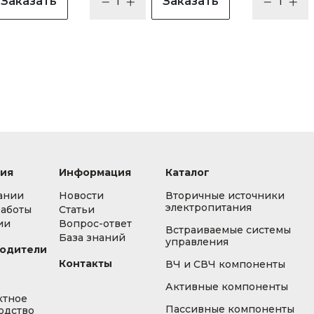
Заказать
Заказать
ия
Информация
Каталог
ании
Новости
Вторичные источники
электропитания
работы
Статьи
ии
Вопрос-ответ
Встраиваемые системы
База знаний
управления
одители
Контакты
ВЧ и СВЧ компоненты
Активные компоненты
ктное
Пассивные компоненты
одство