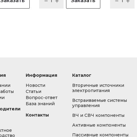
Заказать
Заказать
ия
Информация
Каталог
ании
Новости
Вторичные источники
электропитания
работы
Статьи
ии
Вопрос-ответ
Встраиваемые системы
База знаний
управления
одители
Контакты
ВЧ и СВЧ компоненты
Активные компоненты
ктное
Пассивные компоненты
одство