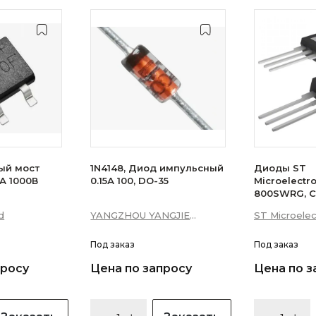
ый мост
1N4148, Диод импульсный
Диоды ST
А 1000В
0.15А 100, DO-35
Microelectr
800SWRG, С
16А 10мА 3Q
d
YANGZHOU YANGJIE
ST Microelec
уровень)
ELECTRONIC CO., LTD.
Под заказ
Под заказ
просу
Цена по запросу
Цена по з