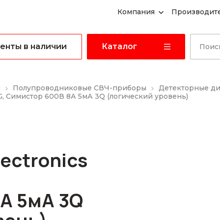
Компания
Производит
енты в наличии
Каталог
ы
Полупроводниковые СВЧ-приборы
Детекторные д
, Симистор 600В 8А 5мА 3Q (логический уровень)
ectronics
,
А 5мА 3Q