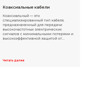
Коаксиальные кабели
Разм
Коаксиальный — это
SMD-р
специализированный тип кабеля,
в сов
предназначенный для передачи
компа
высокочастотных электрических
Разме
сигналов с минимальными потерями и
резис
высокоэффективной защитой от
делят
электромагнитных помех.
указы
цифр,
Обычн
ширин
Читать далее
Читать