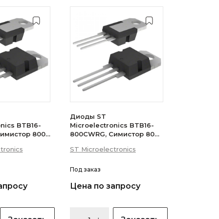
Диоды ST
onics BTB16-
Microelectronics BTB16-
имистор 800В
800CWRG, Симистор 800В
 (логический
16А 35мА 3Q
tronics
ST Microelectronics
(бесснабберный)
Под заказ
апросу
Цена по запросу