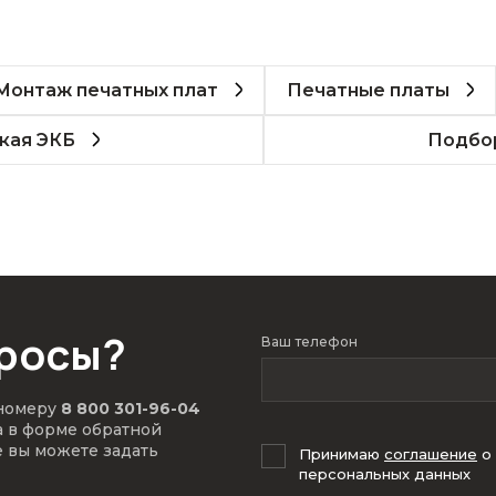
Монтаж печатных плат
Печатные платы
кая ЭКБ
Подбор
просы?
Ваш телефон
 номеру
8 800 301-96-04
а в форме обратной
е вы можете задать
Принимаю
соглашение
о
персональных данных