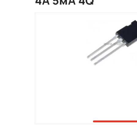
4А 5мА 4Q