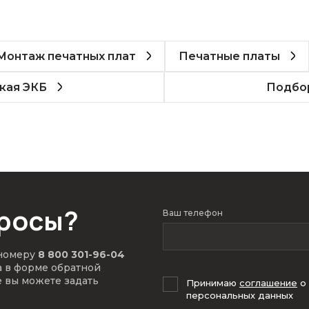
Монтаж печатных плат
Печатные платы
кая ЭКБ
Подбор
просы?
Ваш телефон
 номеру
8 800 301-96-04
а в форме обратной
е вы можете задать
Принимаю
соглашение
о
персональных данных