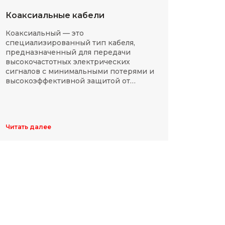
Коаксиальные кабели
Разм
Коаксиальный — это
SMD-р
специализированный тип кабеля,
в сов
предназначенный для передачи
компа
высокочастотных электрических
Разме
сигналов с минимальными потерями и
резис
высокоэффективной защитой от
делят
электромагнитных помех.
указы
цифр,
Обычн
ширин
Читать далее
Читать