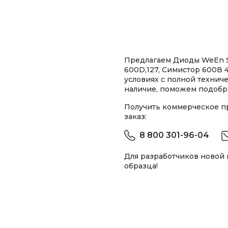
Предлагаем Диоды WeEn S
600D,127, Симистор 600В 
условиях с полной техни
наличие, поможем подобра
Получить коммерческое 
заказ:
8 800 301-96-04
Для разработчиков новой
образца!