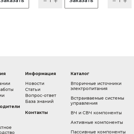
Заказать
Заказать
ия
Информация
Каталог
ании
Новости
Вторичные источники
электропитания
работы
Статьи
ии
Вопрос-ответ
Встраиваемые системы
База знаний
управления
одители
Контакты
ВЧ и СВЧ компоненты
Активные компоненты
ктное
Пассивные компоненты
одство