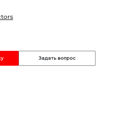
tors
ку
Задать вопрос