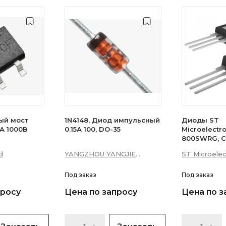
ый мост
1N4148, Диод импульсный
Диоды ST
А 1000В
0.15А 100, DO-35
Microelectr
800SWRG, С
16А 10мА 3Q
d
YANGZHOU YANGJIE
ST Microelec
уровень)
ELECTRONIC CO., LTD.
Под заказ
Под заказ
просу
Цена по запросу
Цена по з