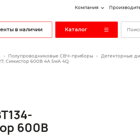
Компания
Производит
енты в наличии
Каталог
ы
Полупроводниковые СВЧ-приборы
Детекторные д
7, Симистор 600В 4А 5мА 4Q
T134-
тор 600В