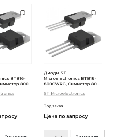
Диоды ST
onics BTB16-
Microelectronics BTB16-
имистор 800В
800CWRG, Симистор 800В
 (логический
16А 35мА 3Q
tronics
ST Microelectronics
(бесснабберный)
Под заказ
апросу
Цена по запросу