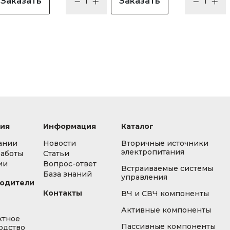
Заказать
Заказать
ия
Информация
Каталог
ании
Новости
Вторичные источники
электропитания
работы
Статьи
ии
Вопрос-ответ
Встраиваемые системы
База знаний
управления
одители
Контакты
ВЧ и СВЧ компоненты
Активные компоненты
ктное
Пассивные компоненты
одство