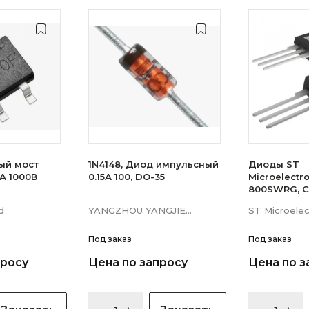
ый мост
1N4148, Диод импульсный
Диоды ST
А 1000В
0.15А 100, DO-35
Microelectr
800SWRG, С
16А 10мА 3Q
d
YANGZHOU YANGJIE
ST Microelec
уровень)
ELECTRONIC CO., LTD.
Под заказ
Под заказ
просу
Цена по запросу
Цена по з