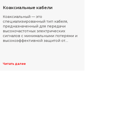
Коаксиальные кабели
Разм
Коаксиальный — это
SMD-р
специализированный тип кабеля,
в сов
предназначенный для передачи
компа
высокочастотных электрических
Разме
сигналов с минимальными потерями и
резис
высокоэффективной защитой от
делят
электромагнитных помех.
указы
цифр,
Обычн
ширин
Читать далее
Читать