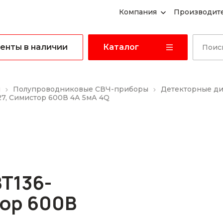
Компания
Производит
енты в наличии
Каталог
ы
Полупроводниковые СВЧ-приборы
Детекторные д
7, Симистор 600В 4А 5мА 4Q
T136-
тор 600В