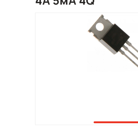
4А 5мА 4Q