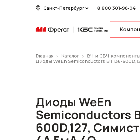
8 800 301-96-04
Компон
Главная
Каталог
ВЧ и СВЧ компонент
Диоды WeEn Semiconductors BT136-600D,12
Диоды WeEn
Semiconductors B
600D,127, Симис