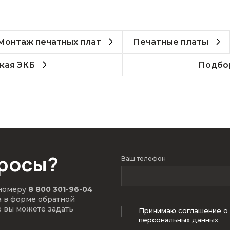
Монтаж печатных плат
Печатные платы
кая ЭКБ
Подбор
просы?
Ваш телефон
 номеру
8 800 301-96-04
а в форме обратной
е вы можете задать
Принимаю
соглашение
о
персональных данных