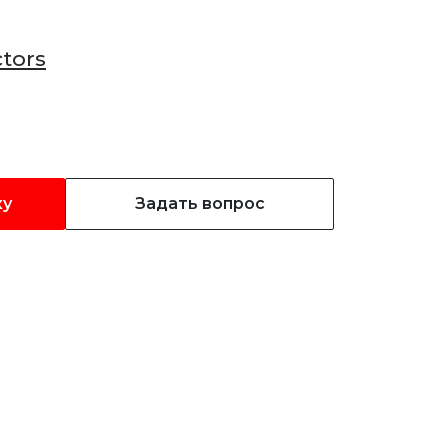
tors
ку
Задать вопрос