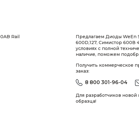
0AB Rail
Предлагаем Диоды WeEn S
600D,127, Симистор 600В 
условиях с полной техни
наличие, поможем подобра
Получить коммерческое 
заказ:
8 800 301-96-04
Для разработчиков новой
образца!