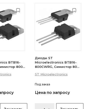
Диоды ST
onics BTB16-
Microelectronics BTB16-
имистор 800В
800CWRG, Симистор 800В
 (логический
16А 35мА 3Q
tronics
ST Microelectronics
(бесснабберный)
Под заказ
апросу
Цена по запросу