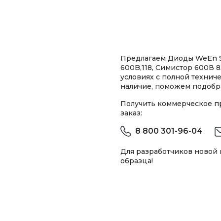
Предлагаем Диоды WeEn S
600B,118, Симистор 600В 
условиях с полной техни
наличие, поможем подобра
Получить коммерческое 
заказ:
8 800 301-96-04
Для разработчиков новой
образца!