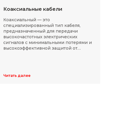
Коаксиальные кабели
Разм
Коаксиальный — это
SMD-р
специализированный тип кабеля,
в сов
предназначенный для передачи
компа
высокочастотных электрических
Разме
сигналов с минимальными потерями и
резис
высокоэффективной защитой от
делят
электромагнитных помех.
указы
цифр,
Обычн
ширин
Читать далее
Читать