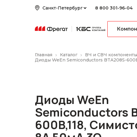
8 800 301-96-04
Компон
Главная
Каталог
ВЧ и СВЧ компонент
Диоды WeEn Semiconductors BTA208S-600B
Диоды WeEn
Semiconductors 
600B,118, Симис