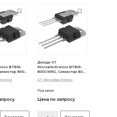
Диоды ST
onics BTB16-
Microelectronics BTB16-
имистор 800В
800CWRG, Симистор 800В
 (логический
16А 35мА 3Q
tronics
ST Microelectronics
(бесснабберный)
Под заказ
апросу
Цена по запросу