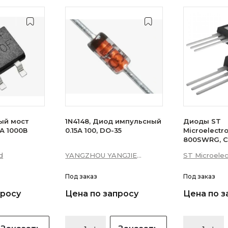
ый мост
1N4148, Диод импульсный
Диоды ST
А 1000В
0.15А 100, DO-35
Microelectr
800SWRG, С
16А 10мА 3Q
d
YANGZHOU YANGJIE
ST Microelec
уровень)
ELECTRONIC CO., LTD.
Под заказ
Под заказ
просу
Цена по запросу
Цена по з