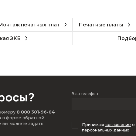
Монтаж печатных плат
Печатные платы
кая ЭКБ
Подбор
просы?
Ваш телефон
 номеру
8 800 301-96-04
а в форме обратной
е вы можете задать
Принимаю
соглашение
о
персональных данных