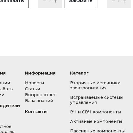
Заказать
Заказать
ия
Информация
Каталог
ании
Новости
Вторичные источники
электропитания
работы
Статьи
ии
Вопрос-ответ
Встраиваемые системы
База знаний
управления
одители
Контакты
ВЧ и СВЧ компоненты
Активные компоненты
ктное
Пассивные компоненты
одство