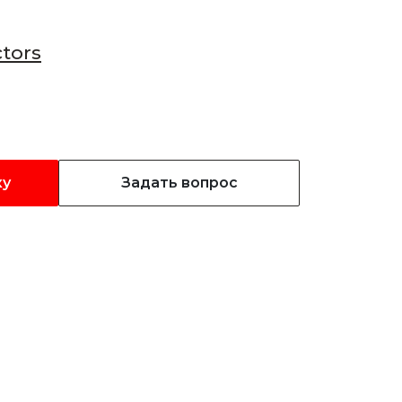
tors
ку
Задать вопрос