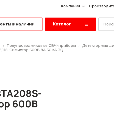
Компания
Производит
енты в наличии
Каталог
ы
Полупроводниковые СВЧ-приборы
Детекторные д
,118, Симистор 600В 8А 50мА 3Q
BTA208S-
тор 600В