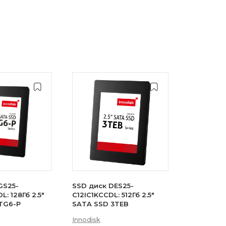
GS25-
SSD диск DES25-
: 128Гб 2.5"
C12IC1KCCDL: 512Гб 2.5"
TG6-P
SATA SSD 3TEB
Innodisk