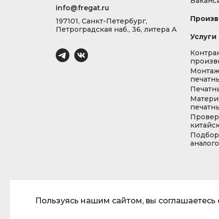
Ваканс
info@fregat.ru
Произв
197101, Санкт-Петербург,
Петроградская наб., 36, литера А
Услуги
Контра
произв
Монта
печатны
Печатн
Матери
печатны
Провер
китайс
Подбор
аналог
Пользуясь нашим сайтом, вы соглашаетесь с