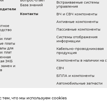
ии
Вопрос-ответ
Встраиваемые системы
База знаний
управления
одители
Контакты
ВЧ и СВЧ компоненты
Активные компоненты
ктное
Пассивные компоненты
одство
ж
Системы отображения
х плат
информации
ые платы
алы для
Кабельно-проводниковая
х плат
продукция
енная
Компоненты в наличии на 
кая ЭКБ
 замен и
СВЧ
ов
БПЛА и компоненты
Автомобильные запчасти
 тем, что мы используем cookies
Информа