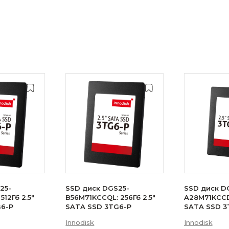
25-
SSD диск DGS25-
SSD диск D
512Гб 2.5"
B56M71KCCQL: 256Гб 2.5"
A28M71KCCDL
G6-P
SATA SSD 3TG6-P
SATA SSD 3
Innodisk
Innodisk