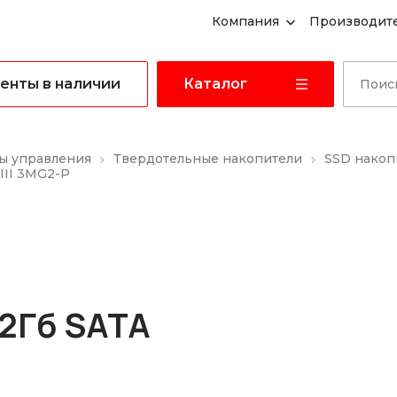
Компания
Производит
енты в наличии
Каталог
ы управления
Твердотельные накопители
SSD накоп
III 3MG2-P
2Гб SATA