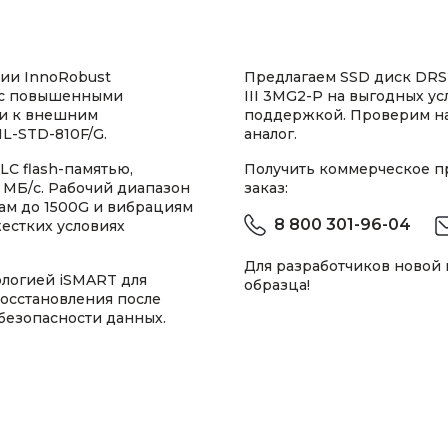
ии InnoRobust
Предлагаем SSD диск DRS
 с повышенными
III 3MG2-P на выгодных у
ти к внешним
поддержкой. Проверим н
IL-STD-810F/G.
аналог.
LC flash-памятью,
Получить коммерческое 
0 МБ/с. Рабочий диапазон
заказ:
арам до 1500G и вибрациям
8 800 301-96-04
естких условиях
Для разработчиков новой
логией iSMART для
образца!
восстановления после
безопасности данных.