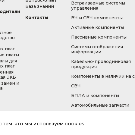
ии
Вопрос-ответ
Встраиваемые системы
База знаний
управления
одители
Контакты
ВЧ и СВЧ компоненты
Активные компоненты
ктное
Пассивные компоненты
одство
ж
Системы отображения
х плат
информации
ые платы
алы для
Кабельно-проводниковая
х плат
продукция
енная
Компоненты в наличии на 
кая ЭКБ
 замен и
СВЧ
ов
БПЛА и компоненты
Автомобильные запчасти
 тем, что мы используем cookies
Информа