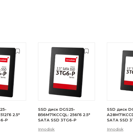
25-
SSD диск DGS25-
SSD диск D
512Гб 2.5"
B56M71KCCQL: 256Гб 2.5"
A28M71KCCDL
G6-P
SATA SSD 3TG6-P
SATA SSD 3
Innodisk
Innodisk