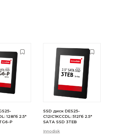
GS25-
SSD диск DES25-
: 128Гб 2.5"
C12IC1KCCDL: 512Гб 2.5"
TG6-P
SATA SSD 3TEB
Innodisk