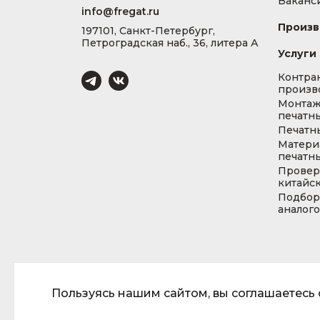
Ваканс
info@fregat.ru
Произв
197101, Санкт-Петербург,
Петроградская наб., 36, литера А
Услуги
Контра
произв
Монта
печатны
Печатн
Матери
печатны
Провер
китайс
Подбор
аналог
Пользуясь нашим сайтом, вы соглашаетесь с