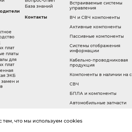
ии
Вопрос-ответ
Встраиваемые системы
База знаний
управления
одители
Контакты
ВЧ и СВЧ компоненты
Активные компоненты
ктное
Пассивные компоненты
одство
ж
Системы отображения
х плат
информации
ые платы
алы для
Кабельно-проводниковая
х плат
продукция
енная
Компоненты в наличии на 
кая ЭКБ
 замен и
СВЧ
ов
БПЛА и компоненты
Автомобильные запчасти
 тем, что мы используем cookies
Информа