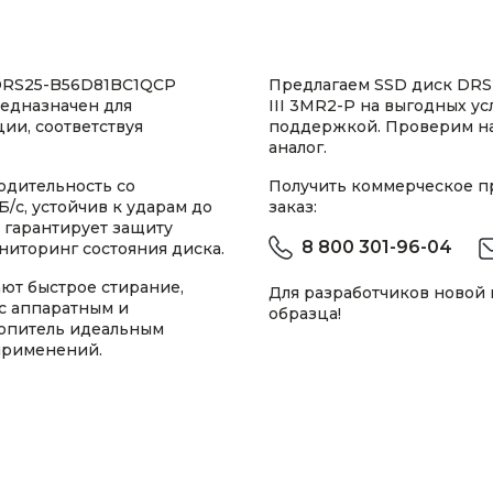
DRS25-B56D81BC1QCP
Предлагаем SSD диск DRS
редназначен для
III 3MR2-P на выгодных у
ии, соответствуя
поддержкой. Проверим н
аналог.
одительность со
Получить коммерческое 
/с, устойчив к ударам до
заказ:
l гарантирует защиту
8 800 301-96-04
ниторинг состояния диска.
ют быстрое стирание,
Для разработчиков новой
с аппаратным и
образца!
копитель идеальным
применений.