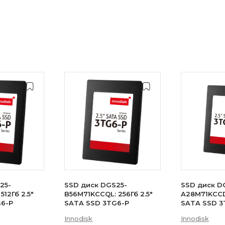
25-
SSD диск DGS25-
SSD диск D
512Гб 2.5"
B56M71KCCQL: 256Гб 2.5"
A28M71KCCDL
G6-P
SATA SSD 3TG6-P
SATA SSD 3
Innodisk
Innodisk