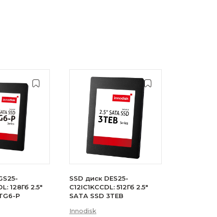
GS25-
SSD диск DES25-
: 128Гб 2.5"
C12IC1KCCDL: 512Гб 2.5"
TG6-P
SATA SSD 3TEB
Innodisk