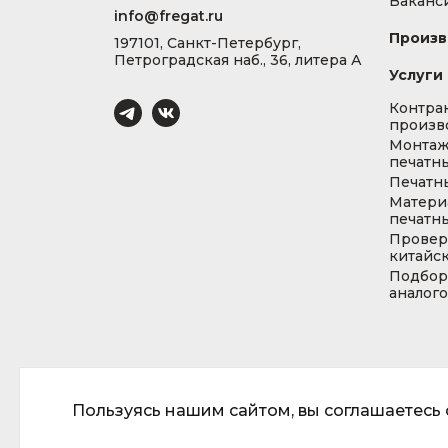
Ваканс
info@fregat.ru
Произв
197101, Санкт-Петербург,
Петроградская наб., 36, литера А
Услуги
Контра
произв
Монта
печатны
Печатн
Матери
печатны
Провер
китайс
Подбор
аналог
Пользуясь нашим сайтом, вы соглашаетесь с