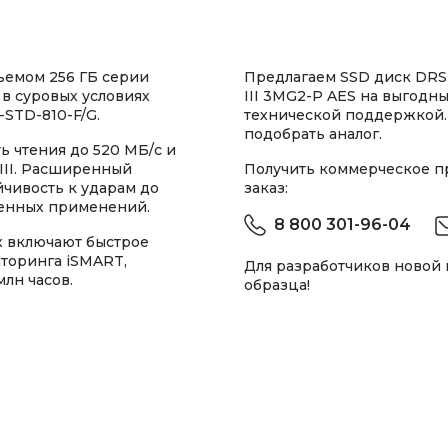
емом 256 ГБ серии
Предлагаем SSD диск DRS
в суровых условиях
III 3MG2-P AES на выгодны
-STD-810-F/G.
технической поддержкой.
подобрать аналог.
ь чтения до 520 МБ/с и
III. Расширенный
Получить коммерческое 
йчивость к ударам до
заказ:
ленных применений.
8 800 301-96-04
 включают быстрое
иторинга iSMART,
Для разработчиков новой
лн часов.
образца!