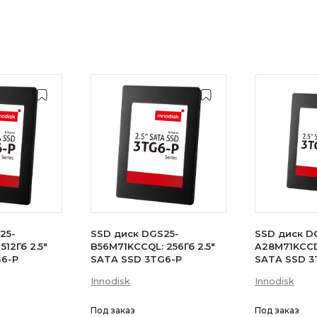
25-
SSD диск DGS25-
SSD диск D
512Гб 2.5"
B56M71KCCQL: 256Гб 2.5"
A28M71KCCDL
G6-P
SATA SSD 3TG6-P
SATA SSD 3
Innodisk
Innodisk
Под заказ
Под заказ