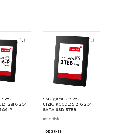
GS25-
SSD диск DES25-
: 128Гб 2.5"
C12IC1KCCDL: 512Гб 2.5"
TG6-P
SATA SSD 3TEB
Innodisk
Под заказ