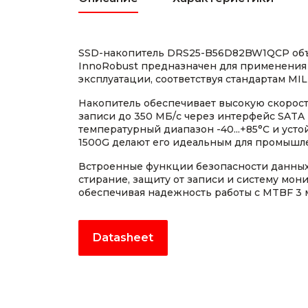
SSD-накопитель DRS25-B56D82BW1QCP объ
InnoRobust предназначен для применения 
эксплуатации, соответствуя стандартам MIL
Накопитель обеспечивает высокую скорост
записи до 350 МБ/с через интерфейс SATA 
температурный диапазон -40...+85°C и усто
1500G делают его идеальным для промыш
Встроенные функции безопасности данных
стирание, защиту от записи и систему мон
обеспечивая надежность работы с MTBF 3 м
Datasheet