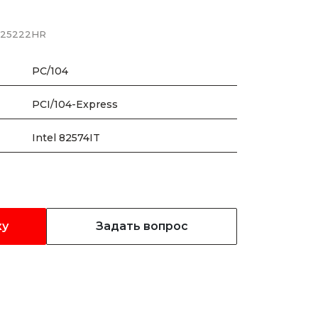
AN25222HR
PC/104
PCI/104-Express
Intel 82574IT
ку
Задать вопрос