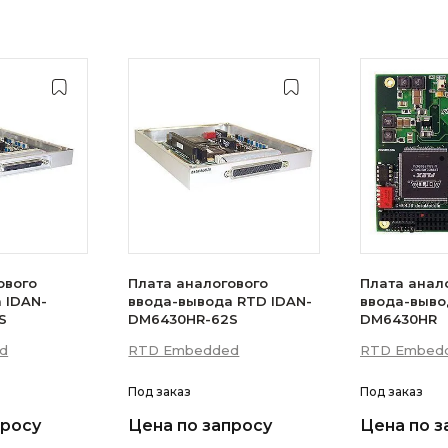
ового
Плата аналогового
Плата анал
 IDAN-
ввода-вывода RTD IDAN-
ввода-вывода
S
DM6430HR-62S
DM6430HR
d
RTD Embedded
RTD Embed
Под заказ
Под заказ
просу
Цена по запросу
Цена по з