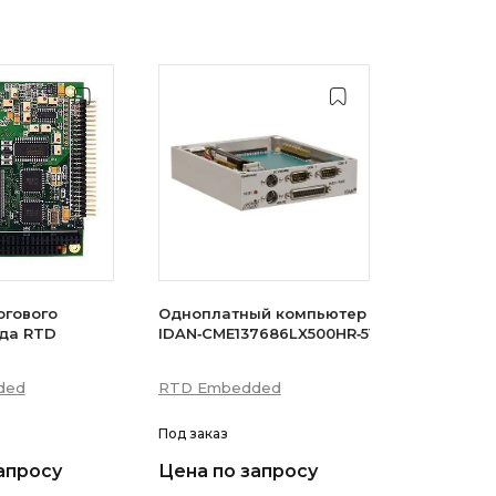
огового
Одноплатный компьютер
 RTD
IDAN‑CME137686LX500HR‑512D
ded
RTD Embedded
Под заказ
апросу
Цена по запросу