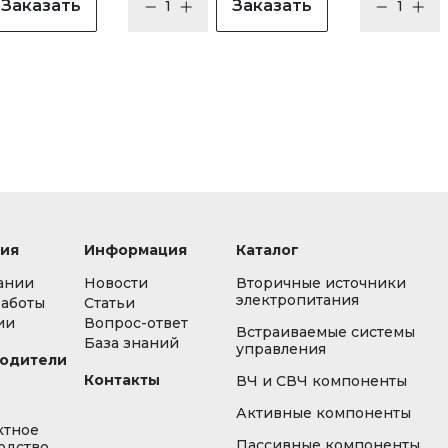
Заказать
Заказать
ия
Информация
Каталог
ании
Новости
Вторичные источники
электропитания
работы
Статьи
ии
Вопрос-ответ
Встраиваемые системы
База знаний
управления
одители
Контакты
ВЧ и СВЧ компоненты
Активные компоненты
ктное
Пассивные компоненты
одство