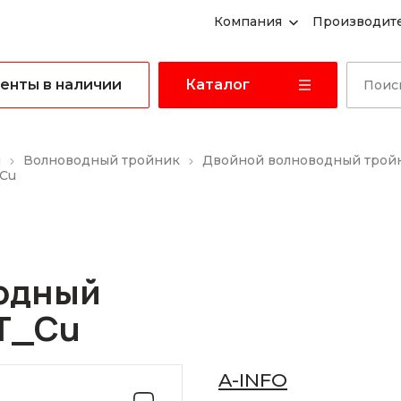
Компания
Производит
енты в наличии
Каталог
ы
Волноводный тройник
Двойной волноводный тройн
Cu
одный
T_Cu
A-INFO