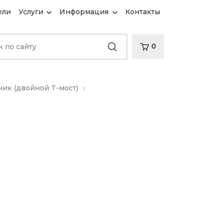
ели
Услуги
Информация
Контакты
0
ик (двойной T-мост)