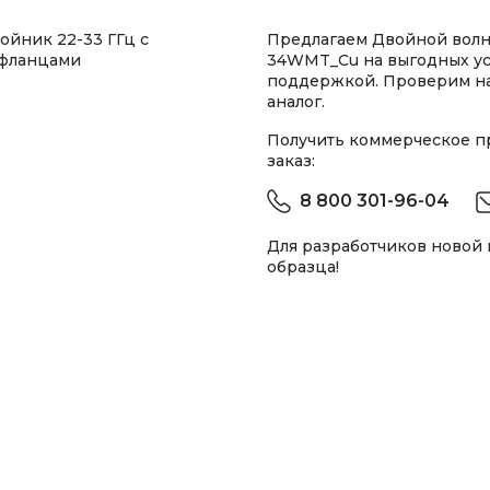
йник 22-33 ГГц с
Предлагаем Двойной вол
 фланцами
34WMT_Cu на выгодных ус
поддержкой. Проверим н
аналог.
Получить коммерческое 
заказ:
8 800 301-96-04
Для разработчиков новой
образца!