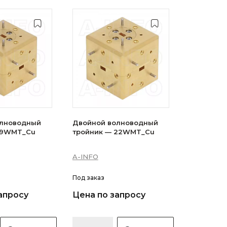
олноводный
Двойной волноводный
19WMT_Cu
тройник — 22WMT_Cu
A-INFO
Под заказ
апросу
Цена по запросу