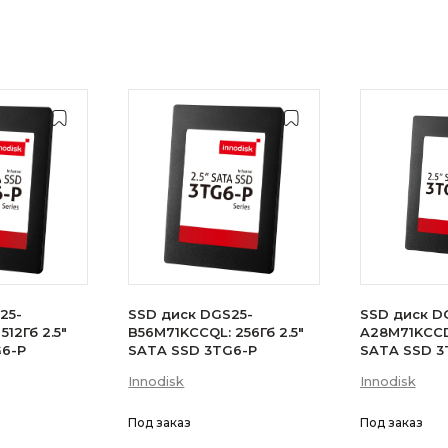
25-
SSD диск DGS25-
SSD диск D
512Гб 2.5"
B56M71KCCQL: 256Гб 2.5"
A28M71KCCDL
G6-P
SATA SSD 3TG6-P
SATA SSD 3
Innodisk
Innodisk
Под заказ
Под заказ