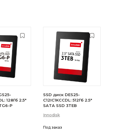
GS25-
SSD диск DES25-
: 128Гб 2.5"
C12IC1KCCDL: 512Гб 2.5"
TG6-P
SATA SSD 3TEB
Innodisk
Под заказ