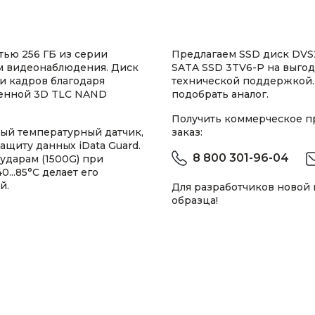
ью 256 ГБ из серии
Предлагаем SSD диск DVS
ем видеонаблюдения. Диск
SATA SSD 3TV6-P на выгод
и кадров благодаря
технической поддержкой.
енной 3D TLC NAND
подобрать аналог.
Получить коммерческое 
ый температурный датчик,
заказ:
защиту данных iData Guard.
8 800 301-96-04
 ударам (1500G) при
..85°C делает его
й.
Для разработчиков новой
образца!