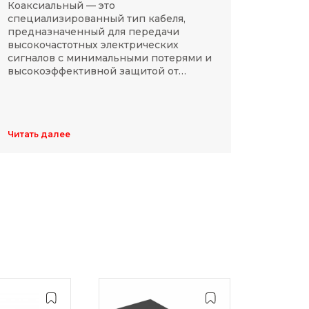
Коаксиальный — это
SMD-р
специализированный тип кабеля,
в сов
предназначенный для передачи
компа
высокочастотных электрических
Разме
сигналов с минимальными потерями и
резис
высокоэффективной защитой от
делят
электромагнитных помех.
указы
цифр,
Обычн
ширин
Читать далее
Читать