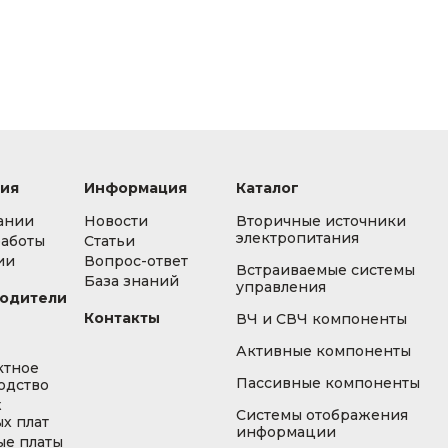
ия
Информация
Каталог
ании
Новости
Вторичные источники
электропитания
работы
Статьи
ии
Вопрос-ответ
Встраиваемые системы
База знаний
управления
одители
Контакты
ВЧ и СВЧ компоненты
Активные компоненты
ктное
Пассивные компоненты
одство
ж
Системы отображения
х плат
информации
ые платы