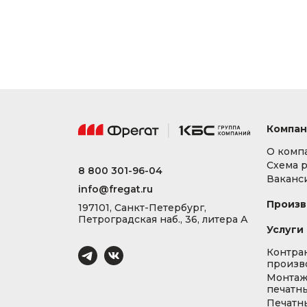
Компан
О комп
Схема 
8 800 301-96-04
Ваканс
info@fregat.ru
Произв
197101, Санкт-Петербург,
Петроградская наб., 36, литера А
Услуги
Контра
произв
Монта
печатны
Печатн