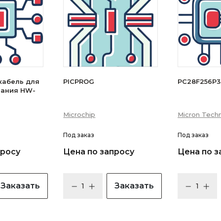
кабель для
PICPROG
PC28F256P
вания HW-
Microchip
Micron Techn
Под заказ
Под заказ
просу
Цена по запросу
Цена по з
Заказать
Заказать