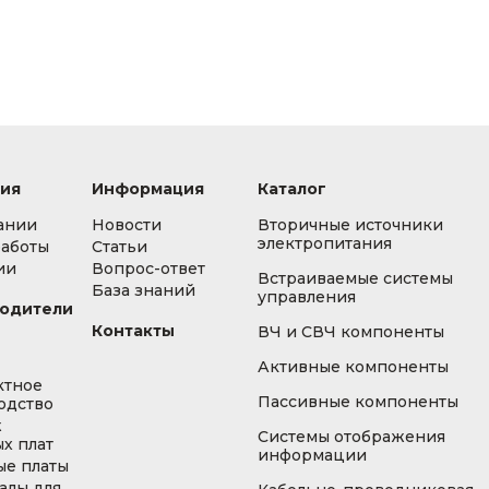
ия
Информация
Каталог
ании
Новости
Вторичные источники
электропитания
работы
Статьи
ии
Вопрос-ответ
Встраиваемые системы
База знаний
управления
одители
Контакты
ВЧ и СВЧ компоненты
Активные компоненты
ктное
Пассивные компоненты
одство
ж
Системы отображения
х плат
информации
ые платы
алы для