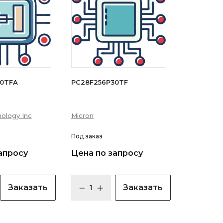
30TFA
PC28F256P30TF
ology Inc
Micron
Под заказ
апросу
Цена по запросу
Заказать
Заказать