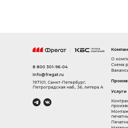
Компан
О комп
Схема 
8 800 301-96-04
Ваканс
info@fregat.ru
Произв
197101, Санкт-Петербург,
Петроградская наб., 36, литера А
Услуги
Контра
произв
Монта
печатны
Печатн
Матери