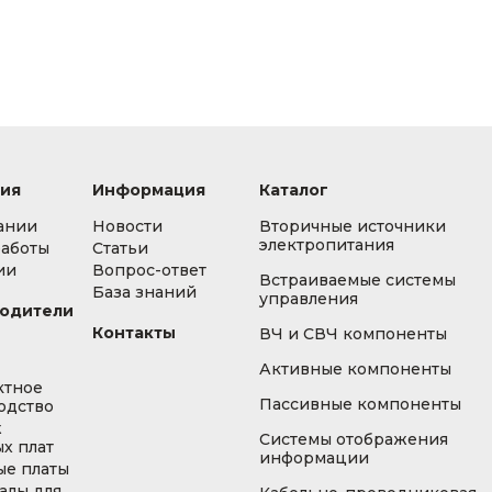
ия
Информация
Каталог
ании
Новости
Вторичные источники
электропитания
работы
Статьи
ии
Вопрос-ответ
Встраиваемые системы
База знаний
управления
одители
Контакты
ВЧ и СВЧ компоненты
Активные компоненты
ктное
Пассивные компоненты
одство
ж
Системы отображения
х плат
информации
ые платы
алы для