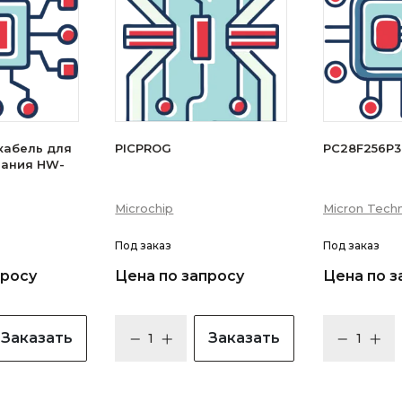
кабель для
PICPROG
PC28F256P
вания HW-
Microchip
Micron Techn
Под заказ
Под заказ
просу
Цена по запросу
Цена по з
Заказать
Заказать