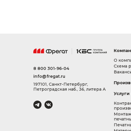
Компан
О комп
Схема 
8 800 301-96-04
Ваканс
info@fregat.ru
Произв
197101, Санкт-Петербург,
Петроградская наб., 36, литера А
Услуги
Контра
произв
Монта
печатны
Печатн
Матери