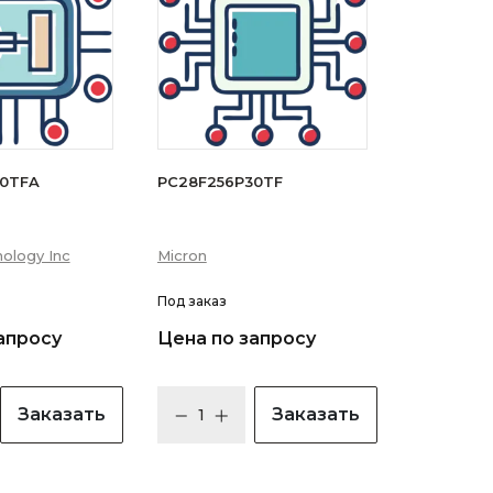
30TFA
PC28F256P30TF
ology Inc
Micron
Под заказ
апросу
Цена по запросу
Заказать
Заказать