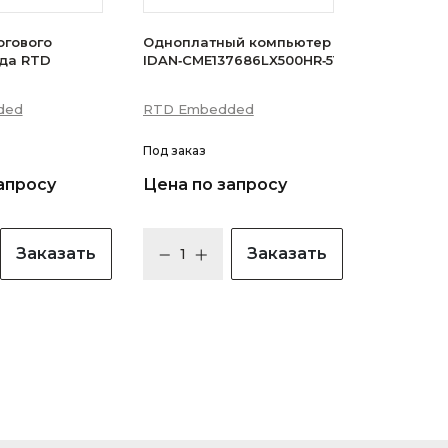
огового
Одноплатный компьютер
 RTD
IDAN‑CME137686LX500HR‑512D
ded
RTD Embedded
Под заказ
апросу
Цена по запросу
Заказать
Заказать