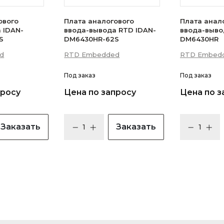
ового
Плата аналогового
Плата анал
 IDAN-
ввода-вывода RTD IDAN-
ввода-вывода
S
DM6430HR-62S
DM6430HR
d
RTD Embedded
RTD Embed
Под заказ
Под заказ
просу
Цена по запросу
Цена по з
Заказать
Заказать