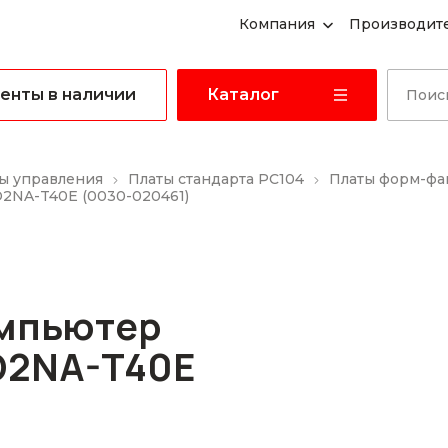
Компания
Производит
енты в наличии
Каталог
ы управления
Платы стандарта PC104
Платы форм-фа
2NA-T40E (0030-020461)
мпьютер
D2NA-T40E