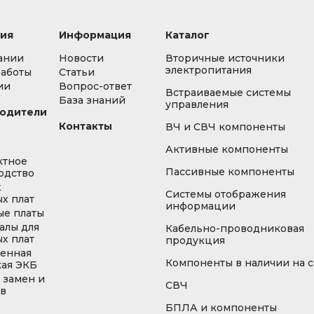
ия
Информация
Каталог
ании
Новости
Вторичные источники
электропитания
работы
Статьи
ии
Вопрос-ответ
Встраиваемые системы
База знаний
управления
одители
Контакты
ВЧ и СВЧ компоненты
Активные компоненты
ктное
Пассивные компоненты
одство
ж
Системы отображения
х плат
информации
ые платы
алы для
Кабельно-проводниковая
х плат
продукция
енная
Компоненты в наличии на 
кая ЭКБ
 замен и
СВЧ
ов
БПЛА и компоненты