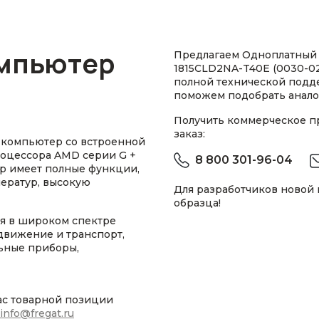
мпьютер
Предлагаем Одноплатный
1815CLD2NA-T40E (0030-02
полной технической подд
поможем подобрать анало
Получить коммерческое 
заказ:
 компьютер со встроенной
процессора AMD серии G +
8 800 301-96-04
р имеет полные функции,
ератур, высокую
Для разработчиков новой
образца!
ся в широком спектре
движение и транспорт,
ьные приборы,
ас товарной позиции
info@fregat.ru