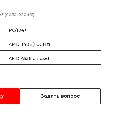
E (0030-020461)
PC/104+
AMD T40E(1.0GHz)
AMD A55E chipset
ку
Задать вопрос