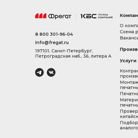
Компан
О комп
Схема 
8 800 301-96-04
Ваканс
info@fregat.ru
Произв
197101, Санкт-Петербург,
Петроградская наб., 36, литера А
Услуги
Контра
произв
Монта
печатны
Печатн
Матери
печатны
Провер
китайс
Подбор
аналог