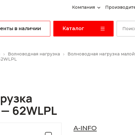
Компания
Производит
енты в наличии
Каталог
ы
Волноводная нагрузка
Волноводная нагрузка мало
 62WLPL
рузка
 — 62WLPL
A-INFO