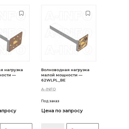
я нагрузка
Волноводная нагрузка
ности —
малой мощности —
62WLPL_BE
A-INFO
Под заказ
апросу
Цена по запросу