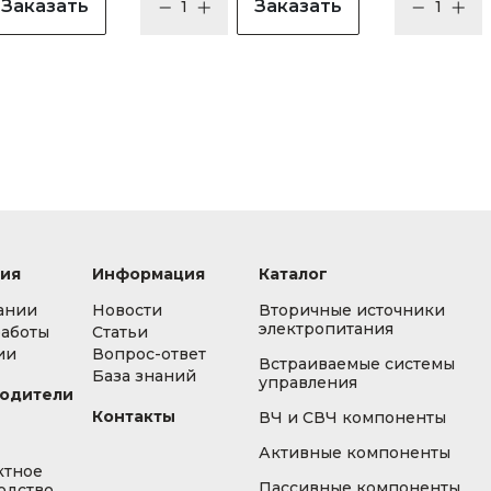
Заказать
Заказать
ия
Информация
Каталог
ании
Новости
Вторичные источники
электропитания
работы
Статьи
ии
Вопрос-ответ
Встраиваемые системы
База знаний
управления
одители
Контакты
ВЧ и СВЧ компоненты
Активные компоненты
ктное
Пассивные компоненты
одство